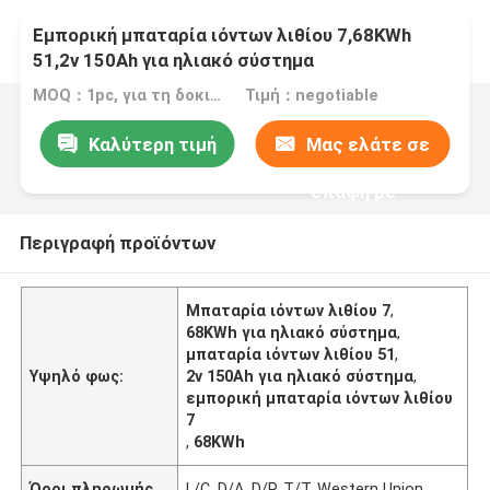
Εμπορική μπαταρία ιόντων λιθίου 7,68KWh
51,2v 150Ah για ηλιακό σύστημα
MOQ：1pc, για τη δοκιμή δειγμάτων
Τιμή：negotiable
Καλύτερη τιμή
Μας ελάτε σε
επαφή με
Περιγραφή προϊόντων
Μπαταρία ιόντων λιθίου 7
,
68KWh για ηλιακό σύστημα
,
μπαταρία ιόντων λιθίου 51
,
Υψηλό φως:
2v 150Ah για ηλιακό σύστημα
,
εμπορική μπαταρία ιόντων λιθίου
7
,
68KWh
Όροι πληρωμής
L/C, D/A, D/P, T/T, Western Union,