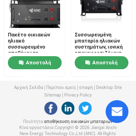
Εμπορικά Συστήματα Αποθήκευσης Μπαταριών
Πακέτο οικιακών
Συσσωρευμένη
μπαταρία 48v Lifepo4
ηλιακό
μπαταρία ηλιακών
συσσωρευμένο
συστημάτων, ιονική
αποθήκευση
επαναφορτιζόμενη
48V μπαταρία κάρρων γκολφ
μπαταριών, πακέτο
μπαταρία λίθιου IEC
Αποστολή
Αποστολή
μπαταριών Lifepo4
48v 100ah
Οικιακές μπαταρίες αποθήκευσης ενέργειας
ερώτησης
ερώτησης
Αρχική Σελίδα
Περίπου εμείς
επαφή
Desktop Site
Μπαταρία αποθήκευσης ηλιακής ενέργειας
Sitemap
Privacy Policy
Μπαταρία λίθιου ενεργειακής αποθήκευσης
Ποιότητα
αποθήκευση οικιακών μπαταριών
Κίνα εργοστάσιο.Copyright © 2026 Jiangxi Anchi
Μπαταρία αποθήκευσης LiFePO4
New Energy Technology Co.,Ltd (ANC). All Rights