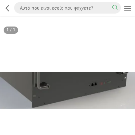
1
/
1