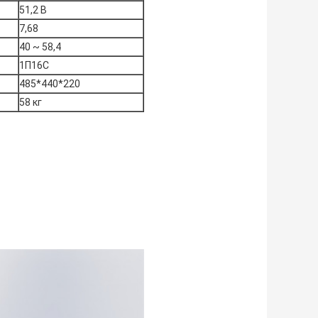
51,2 В
7,68
40 ~ 58,4
1П16С
485*440*220
58 кг