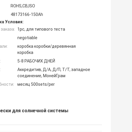
ROHS,CB,ISO
48173166-150Ah
ка Условия:
заказа:
1pc, для типового теста
negotiable
али:
коробка коробки/деревянная
коробка
:
5-8 РАБОЧИХ ДНЕЙ
:
Аккредитив, Д/А, Д/П, Т/Т, западное
соединение, МонейГрам
бности:
месяц 500sets/per
чески для солнечной системы