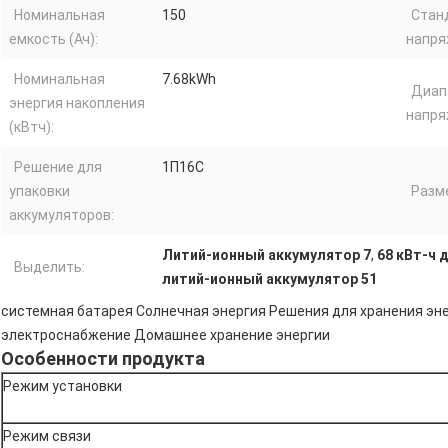
Номинальная
150
Стан
емкость (Ач):
напря
Номинальная
7.68kWh
Диап
энергия накопления
напря
(кВтч):
Решение для
1П16С
упаковки
Разме
аккумуляторов:
Литий-ионный аккумулятор 7
,
68 кВт-ч 
Выделить:
литий-ионный аккумулятор 51
системная батарея Солнечная энергия Решения для хранения эн
электроснабжение Домашнее хранение энергии
Особенности продукта
Режим установки
Режим связи