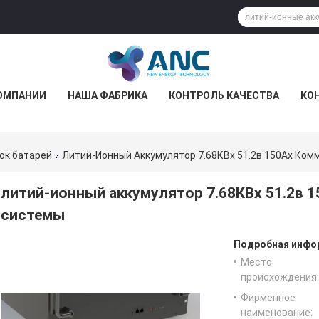
ОМПАНИИ
НАША ФАБРИКА
КОНТРОЛЬ КАЧЕСТВА
КО
ок батарей
Литий-Ионный Аккумулятор 7.68КВх 51.2в 150Ах Ко
литий-ионный аккумулятор 7.68КВх 51.2в 
системы
Подробная инфор
Место
происхождения:
Фирменное
наименование: