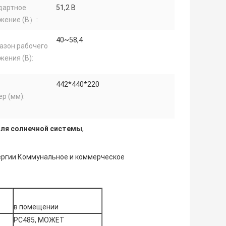
дартное
51,2 В
жение (В）:
40~58,4
азон рабочего
жения (В):
442*440*220
р (мм):
для солнечной системы
,
ергии Коммунальное и коммерческое
в помещении
РС485, МОЖЕТ