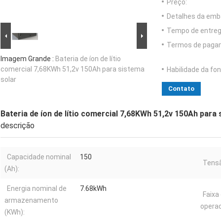
Preço:
Detalhes da emb
Tempo de entreg
Termos de paga
Imagem Grande :
Bateria de íon de lítio
comercial 7,68KWh 51,2v 150Ah para sistema
Habilidade da fon
solar
Contato
Bateria de íon de lítio comercial 7,68KWh 51,2v 150Ah para
descrição
Capacidade nominal
150
Tensã
(Ah):
Energia nominal de
7.68kWh
Faixa
armazenamento
operac
(KWh):