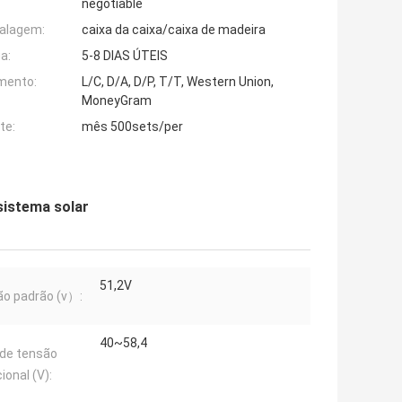
negotiable
alagem:
caixa da caixa/caixa de madeira
a:
5-8 DIAS ÚTEIS
mento:
L/C, D/A, D/P, T/T, Western Union,
MoneyGram
te:
mês 500sets/per
 sistema solar
51,2V
o padrão (v）:
40~58,4
 de tensão
ional (V):