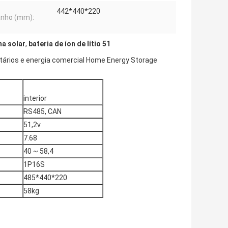
442*440*220
nho (mm):
ma solar
,
bateria de íon de lítio 51
itários e energia comercial Home Energy Storage
interior
RS485, CAN
51,2v
7.68
40 ~ 58,4
1P16S
485*440*220
58kg