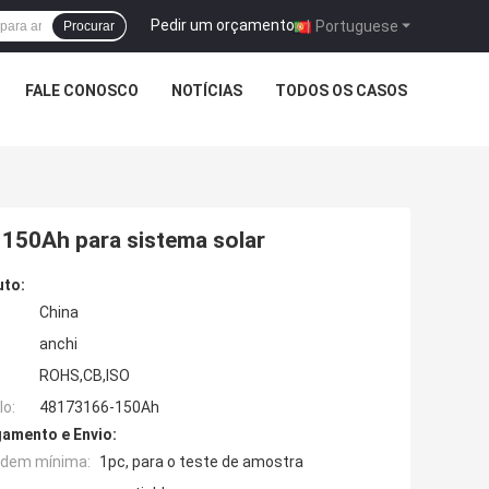
Pedir um orçamento
|
Portuguese
Procurar
FALE CONOSCO
NOTÍCIAS
TODOS OS CASOS
v 150Ah para sistema solar
uto:
China
anchi
ROHS,CB,ISO
o:
48173166-150Ah
amento e Envio:
rdem mínima:
1pc, para o teste de amostra