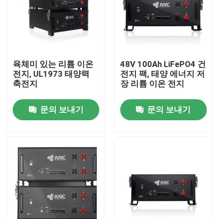
공장 투어
품질 관리
육체미 있는 리튬 이온
48V 100Ah LiFePO4 건
전지, UL1973 태양력
전지 팩, 태양 에너지 저
축전지
장 리튬 이온 전지
연락처
문의 보내기
문의 보내기
뉴스
모든 케이스
가정용 도구 전지 저장
주거용 배터리 저장 시스템