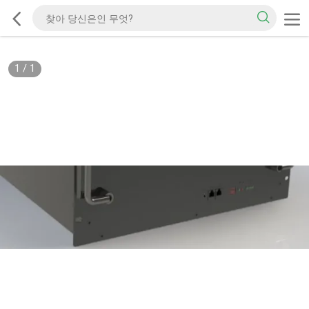
1
/
1