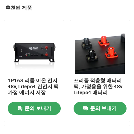
추천된 제품
1P16S 리튬 이온 전지
프리즘 적층형 배터리
48v, Lifepo4 건전지 팩
팩, 가정용을 위한 48v
가정 에너지 저장
Lifepo4 배터리
홈
문의 보내기
문의 보내기
제품 소개
회사 소개