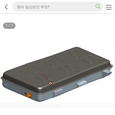
1
/
1