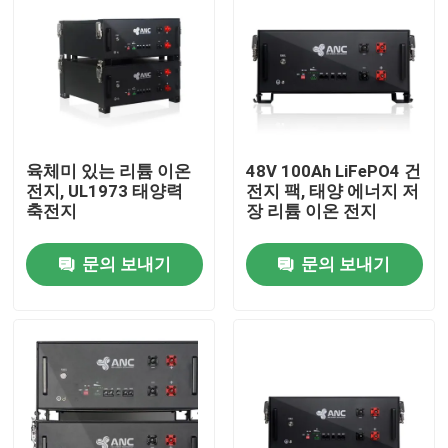
공장 투어
품질 관리
육체미 있는 리튬 이온
48V 100Ah LiFePO4 건
연락처
전지, UL1973 태양력
전지 팩, 태양 에너지 저
축전지
장 리튬 이온 전지
뉴스
문의 보내기
문의 보내기
모든 케이스
가정용 도구 전지 저장
주거용 배터리 저장 시스템