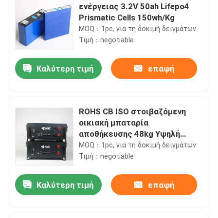
ενέργειας 3.2V 50ah Lifepo4
Prismatic Cells 150wh/Kg
MOQ：1pc, για τη δοκιμή δειγμάτων
Τιμή：negotiable
Καλύτερη τιμή
επαφή
ROHS CB ISO στοιβαζόμενη
οικιακή μπαταρία
αποθήκευσης 48kg Υψηλή
ενεργειακή πυκνότητα
MOQ：1pc, για τη δοκιμή δειγμάτων
Τιμή：negotiable
Καλύτερη τιμή
επαφή