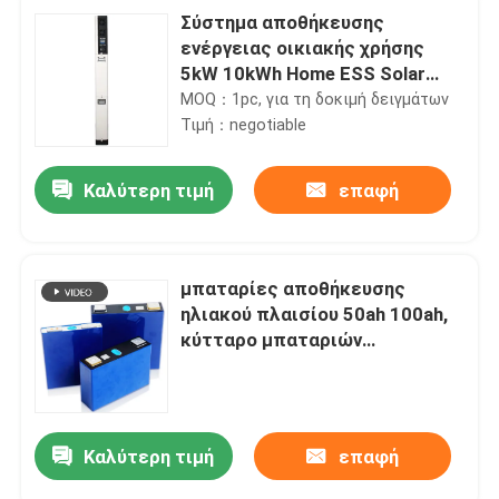
Σύστημα αποθήκευσης
ενέργειας οικιακής χρήσης
5kW 10kWh Home ESS Solar
Battery 42kg
MOQ：1pc, για τη δοκιμή δειγμάτων
Τιμή：negotiable
Καλύτερη τιμή
επαφή
μπαταρίες αποθήκευσης
ηλιακού πλαισίου 50ah 100ah,
κύτταρο μπαταριών
ενεργειακών αποθηκεύσεων
Lifepo4
Καλύτερη τιμή
επαφή