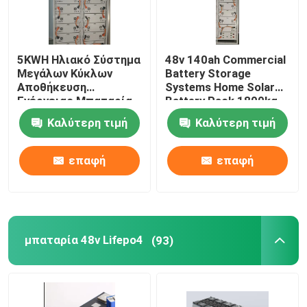
5KWH Ηλιακό Σύστημα
48v 140ah Commercial
Μεγάλων Κύκλων
Battery Storage
Αποθήκευση
Systems Home Solar
Ενέργειας Μπαταρία
Battery Pack 1800kg
λιθίου 48V 100Ah
Καλύτερη τιμή
Καλύτερη τιμή
επαφή
επαφή
μπαταρία 48v Lifepo4
(93)