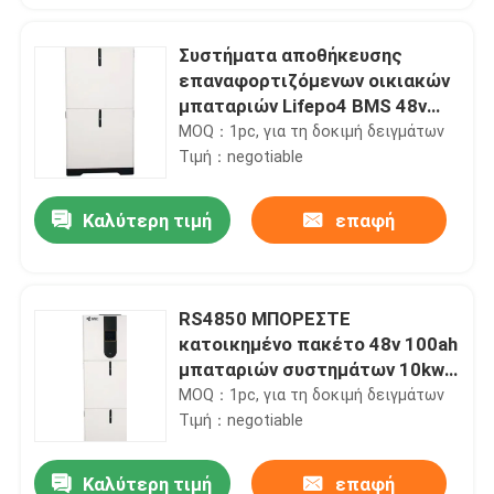
Συστήματα αποθήκευσης
επαναφορτιζόμενων οικιακών
μπαταριών Lifepo4 BMS 48v
51.2v
MOQ：1pc, για τη δοκιμή δειγμάτων
Τιμή：negotiable
Καλύτερη τιμή
επαφή
RS4850 ΜΠΟΡΕΣΤΕ
κατοικημένο πακέτο 48v 100ah
μπαταριών συστημάτων 10kwh
Lifepo4 αποθήκευσης
MOQ：1pc, για τη δοκιμή δειγμάτων
μπαταριών
Τιμή：negotiable
Καλύτερη τιμή
επαφή