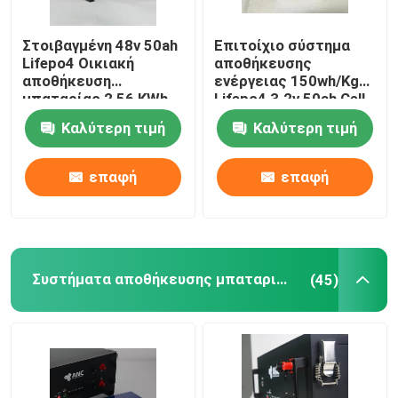
τοποθετημένη τοίχος μπαταρία λίθιου
Στοιβαγμένη 48v 50ah
Επιτοίχιο σύστημα
Lifepo4 Οικιακή
αποθήκευσης
αποθήκευση
ενέργειας 150wh/Kg
Μπαταρία 51,2 V
μπαταρίας 2,56 KWh
Lifepo4 3.2v 50ah Cell
Καλύτερη τιμή
Καλύτερη τιμή
Συσσωρευμένο πακέτο μπαταριών
επαφή
επαφή
Συστήματα αποθήκευσης μπαταριών κατοικιών
(45)