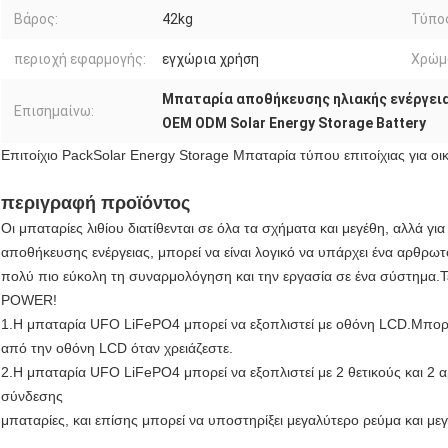
Βάρος:
42kg
Τύπο
περιοχή εφαρμογής:
εγχώρια χρήση
Χρώμ
Μπαταρία αποθήκευσης ηλιακής ενέργεια
Επισημαίνω:
OEM ODM Solar Energy Storage Battery
Επιτοίχιο PackSolar Energy Storage Μπαταρία τύπου επιτοίχιας για οι
περιγραφή προϊόντος
Οι μπαταρίες λιθίου διατίθενται σε όλα τα σχήματα και μεγέθη, αλλά γ
αποθήκευσης ενέργειας, μπορεί να είναι λογικό να υπάρχει ένα αρθρω
πολύ πιο εύκολη τη συναρμολόγηση και την εργασία σε ένα σύστημα.Τέτ
POWER!
1.Η μπαταρία UFO LiFePO4 μπορεί να εξοπλιστεί με οθόνη LCD.Μπορεί
από την οθόνη LCD όταν χρειάζεστε.
2.
Η μπαταρία UFO LiFePO4 μπορεί να εξοπλιστεί με 2 θετικούς και 2 αρ
σύνδεσης
μπαταρίες, και επίσης μπορεί να υποστηρίξει μεγαλύτερο ρεύμα και με