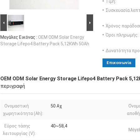
Τιμή:
Συσκευασία λεπτ
Χρόνος παράδοσ
Όροι πληρωμής:
Μεγάλες Εικόνας :
OEM ODM Solar Energy
Storage Lifepo4 Battery Pack 5,12KWh 50Ah
Δυνατότητα προ
Επικοινωνία
OEM ODM Solar Energy Storage Lifepo4 Battery Pack 5,1
περιγραφή
Ονομαστική
50 Αχ
Ονομα
χωρητικότητα (Ah):
αποθή
Εύρος τάσης
40~58,4
Μέγε
λειτουργίας (V):