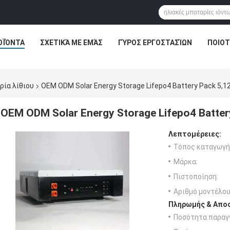
ΟΪΌΝΤΑ
ΣΧΕΤΙΚΆ ΜΕ ΕΜΆΣ
ΓΎΡΟΣ ΕΡΓΟΣΤΑΣΊΩΝ
ΠΟΙΟΤ
ρία λίθιου
OEM ODM Solar Energy Storage Lifepo4 Battery Pack 5,
OEM ODM Solar Energy Storage Lifepo4 Batte
Λεπτομέρειες:
Τόπος καταγωγή
Μάρκα:
Πιστοποίηση:
Αριθμό μοντέλου
Πληρωμής & Αποσ
Ποσότητα παραγγ