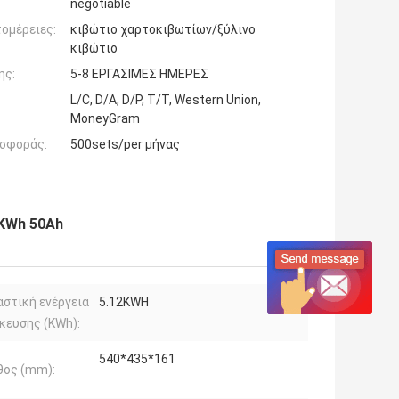
negotiable
ομέρειες:
κιβώτιο χαρτοκιβωτίων/ξύλινο
κιβώτιο
ης:
5-8 ΕΡΓΑΣΙΜΕΣ ΗΜΕΡΕΣ
L/C, D/A, D/P, T/T, Western Union,
MoneyGram
σφοράς:
500sets/per μήνας
2KWh 50Ah
στική ενέργεια
5.12KWH
κευσης (KWh):
540*435*161
θος (mm):