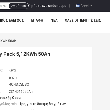
Ζητήστε ένα απόσπασμα
|
Greek
Αναζήτηση
ΙΚΌΣ ΈΛΕΓΧΟΣ
ΕΠΑΦΉ
ΝΈΑ
ΌΛΕΣ ΟΙ ΠΕΡΙΠΤΏΣΕΙΣ
12KWh 50Ah
ry Pack 5,12KWh 50Ah
ς:
Κίνα
anchi
ROHS,CB,ISO
:
2314016050Ah
τολής Όροι:
ελίας min:
1pc, για τη δοκιμή δειγμάτων