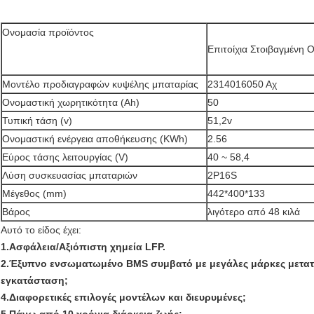
Ονομασία προϊόντος
Επιτοίχια Στοιβαγμένη 
Μοντέλο προδιαγραφών κυψέλης μπαταρίας
2314016050 Αχ
Ονομαστική χωρητικότητα (Ah)
50
Τυπική τάση (v)
51,2v
Ονομαστική ενέργεια αποθήκευσης (KWh)
2.56
Εύρος τάσης λειτουργίας (V)
40 ~ 58,4
Λύση συσκευασίας μπαταριών
2P16S
Μέγεθος (mm)
442*400*133
Βάρος
λιγότερο από 48 κιλά
Αυτό το είδος έχει:
1.
Ασφάλεια/Αξιόπιστη χημεία LFP.
2.
Έξυπνο ενσωματωμένο BMS συμβατό με μεγάλες μάρκες μετα
εγκατάσταση
;
4.
Διαφορετικές επιλογές μοντέλων και διευρυμένες
;