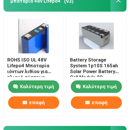
μπαταρία 48v Lifepo4
(93)
Εμπορικά Συστήματα Αποθήκευσης Μπαταριών
μπαταρία 48v Lifepo4
48V μπαταρία κάρρων γκολφ
ROHS ISO UL 48V
Battery Storage
Lifepo4 Μπαταρία
System 1p10S 165ah
Οικιακές μπαταρίες αποθήκευσης ενέργειας
ιόντων λιθίου για
Solar Power Battery
ηλιακό σύστημα
Cell Module 2C
Καλύτερη τιμή
Καλύτερη τιμή
Μπαταρία αποθήκευσης ηλιακής ενέργειας
επαφή
επαφή
Μπαταρία λίθιου ενεργειακής αποθήκευσης
Μπαταρία αποθήκευσης LiFePO4