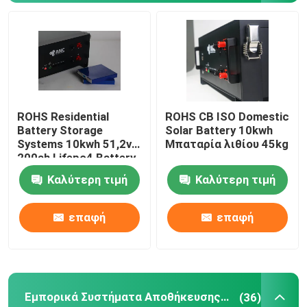
ROHS Residential
ROHS CB ISO Domestic
Battery Storage
Solar Battery 10kwh
Systems 10kwh 51,2v
Μπαταρία λιθίου 45kg
200ah Lifepo4 Battery
Lithium
Καλύτερη τιμή
Καλύτερη τιμή
Αρχική Σελίδα
επαφή
επαφή
Προϊόντα
Εμπορικά Συστήματα Αποθήκευσης Μπαταριών
(36)
Σχετικά με εμάς