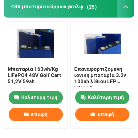
48V μπαταρία κάρρων γκολφ
(25)
τοποθετημένη τοίχος μπαταρία λίθιου
Μπαταρία 51,2 V
Συσσωρευμένο πακέτο μπαταριών
Μπαταρία 163wh/Kg
Επαναφορτιζόμενη
LiFePO4 48V Golf Cart
ιονική μπαταρία 3.2v
51,2V 59ah
100ah λίθιου LFP
Lifepo4
Καλύτερη τιμή
Καλύτερη τιμή
επαφή
επαφή