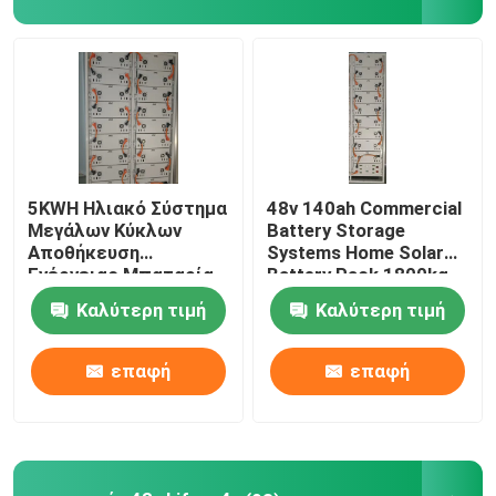
Γύρος εργοστασίων
Ποιοτικός έλεγχος
επαφή
5KWH Ηλιακό Σύστημα
48v 140ah Commercial
Μεγάλων Κύκλων
Battery Storage
Αποθήκευση
Systems Home Solar
Νέα
Ενέργειας Μπαταρία
Battery Pack 1800kg
λιθίου 48V 100Ah
Καλύτερη τιμή
Καλύτερη τιμή
Όλες οι περιπτώσεις
επαφή
επαφή
αποθήκευση οικιακών μπαταριών
Συστήματα αποθήκευσης μπαταριών κατοικιών