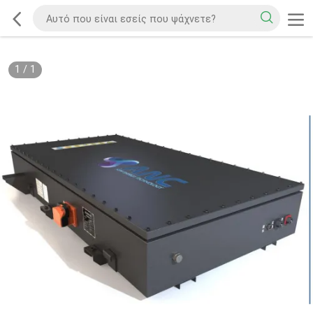
1
/
1