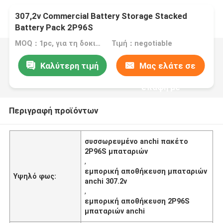
307,2v Commercial Battery Storage Stacked
Battery Pack 2P96S
MOQ：1pc, για τη δοκιμή δειγμάτων
Τιμή：negotiable
Καλύτερη τιμή
Μας ελάτε σε
επαφή με
Περιγραφή προϊόντων
συσσωρευμένο anchi πακέτο
2P96S μπαταριών
,
εμπορική αποθήκευση μπαταριών
Υψηλό φως:
anchi 307.2v
,
εμπορική αποθήκευση 2P96S
μπαταριών anchi