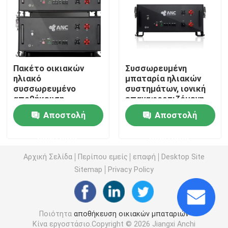
Εμπορικά Συστήματα Αποθήκευσης Μπαταριών
μπαταρία 48v Lifepo4
Πακέτο οικιακών
Συσσωρευμένη
ηλιακό
μπαταρία ηλιακών
συσσωρευμένο
συστημάτων, ιονική
48V μπαταρία κάρρων γκολφ
αποθήκευση
επαναφορτιζόμενη
μπαταριών, πακέτο
μπαταρία λίθιου IEC
Αποστολή
Αποστολή
μπαταριών Lifepo4
Οικιακές μπαταρίες αποθήκευσης ενέργειας
48v 100ah
ερώτησης
ερώτησης
Μπαταρία αποθήκευσης ηλιακής ενέργειας
Αρχική Σελίδα
Περίπου εμείς
επαφή
Desktop Site
Sitemap
Privacy Policy
Μπαταρία λίθιου ενεργειακής αποθήκευσης
Ποιότητα
αποθήκευση οικιακών μπαταριών
Μπαταρία αποθήκευσης LiFePO4
Κίνα εργοστάσιο.Copyright © 2026 Jiangxi Anchi