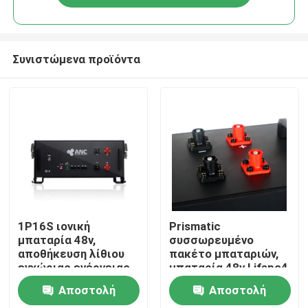
Συνιστώμενα προϊόντα
Αρχική Σελίδα
1P16S ιονική
Prismatic
μπαταρία 48v,
συσσωρευμένο
αποθήκευση λίθιου
πακέτο μπαταριών,
Προϊόντα
εγχώριας ενέργειας
μπαταρία 48v Lifepo4
πακέτων μπαταριών
για την εγχώρια
Αποστολή
Αποστολή
Lifepo4
χρήση
Σχετικά με εμάς