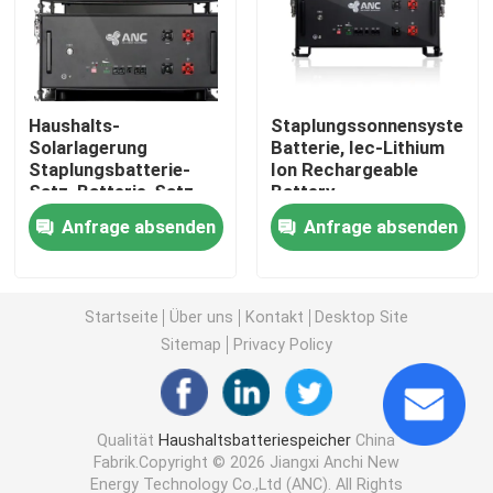
Kommerzielle Batteriespeichersysteme
Haushalts-
Staplungssonnensystem-
Batterie 48v lifepo4
Solarlagerung
Batterie, Iec-Lithium
Staplungsbatterie-
Ion Rechargeable
Satz, Batterie-Satz
Battery
Batterie des Golfmobil-48V
Lifepo4 48v 100ah
Anfrage absenden
Anfrage absenden
Energiespeicherbatterien für Zuhause
Startseite
Über uns
Kontakt
Desktop Site
Solarenergie-Speicherbatterie
Sitemap
Privacy Policy
Energie-Speicher-Lithium-Batterie
Qualität
Haushaltsbatteriespeicher
China
Fabrik.Copyright © 2026 Jiangxi Anchi New
LiFePO4-Akku
Energy Technology Co.,Ltd (ANC). All Rights