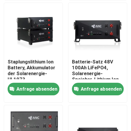
Fabrik Tour
Qualitätskontrolle
Kontakt
Staplungslithium Ion
Batterie-Satz 48V
Battery, Akkumulator
100Ah LiFePO4,
Nachrichten
der Solarenergie-
Solarenergie-
UL1973
Speicher-Lithium Ion
Battery
Anfrage absenden
Anfrage absenden
Alle Fälle
Haushaltsbatteriespeicher
Batteriespeichersysteme für Privathaushalte