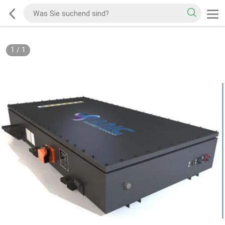
1
/
1