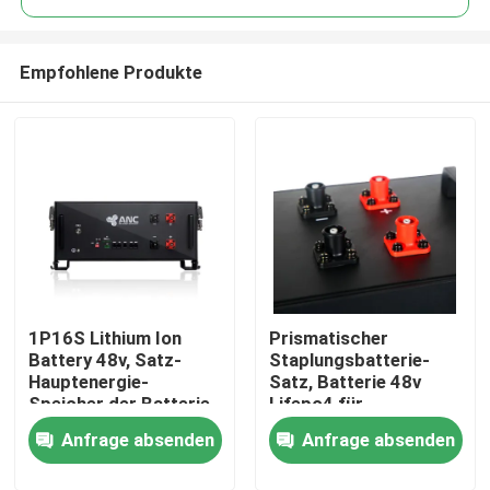
Empfohlene Produkte
1P16S Lithium Ion
Prismatischer
Startseite
Battery 48v, Satz-
Staplungsbatterie-
Hauptenergie-
Satz, Batterie 48v
Speicher der Batterie-
Lifepo4 für
Produkte
Lifepo4
Hauptgebrauch
Anfrage absenden
Anfrage absenden
Über uns