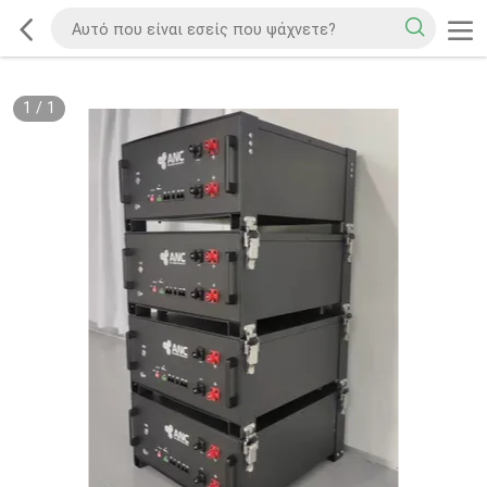
1
/
1