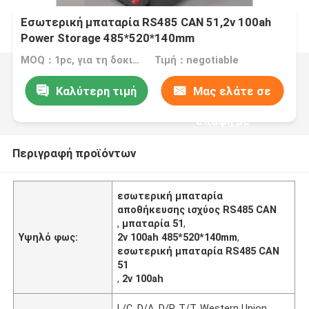
Εσωτερική μπαταρία RS485 CAN 51,2v 100ah
Power Storage 485*520*140mm
MOQ：1pc, για τη δοκιμή δειγμάτων
Τιμή：negotiable
Καλύτερη τιμή
Μας ελάτε σε
επαφή με
Περιγραφή προϊόντων
εσωτερική μπαταρία
αποθήκευσης ισχύος RS485 CAN
,
μπαταρία 51
,
Υψηλό φως:
2v 100ah 485*520*140mm
,
εσωτερική μπαταρία RS485 CAN
51
,
2v 100ah
L/C, D/A, D/P, T/T, Western Union,