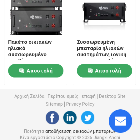
Εμπορικά Συστήματα Αποθήκευσης Μπαταριών
μπαταρία 48v Lifepo4
Πακέτο οικιακών
Συσσωρευμένη
ηλιακό
μπαταρία ηλιακών
συσσωρευμένο
συστημάτων, ιονική
48V μπαταρία κάρρων γκολφ
αποθήκευση
επαναφορτιζόμενη
μπαταριών, πακέτο
μπαταρία λίθιου IEC
Αποστολή
Αποστολή
μπαταριών Lifepo4
Οικιακές μπαταρίες αποθήκευσης ενέργειας
48v 100ah
ερώτησης
ερώτησης
Μπαταρία αποθήκευσης ηλιακής ενέργειας
Αρχική Σελίδα
Περίπου εμείς
επαφή
Desktop Site
Sitemap
Privacy Policy
Μπαταρία λίθιου ενεργειακής αποθήκευσης
Ποιότητα
αποθήκευση οικιακών μπαταριών
Μπαταρία αποθήκευσης LiFePO4
Κίνα εργοστάσιο.Copyright © 2026 Jiangxi Anchi