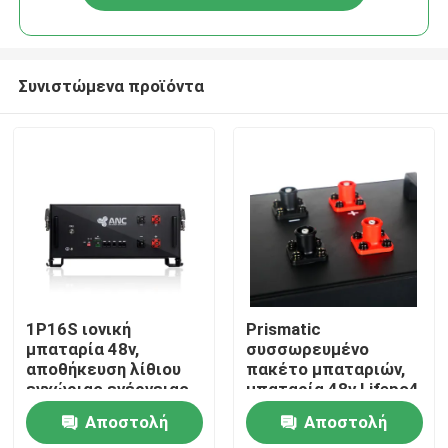
Συνιστώμενα προϊόντα
Αρχική Σελίδα
1P16S ιονική
Prismatic
μπαταρία 48v,
συσσωρευμένο
αποθήκευση λίθιου
πακέτο μπαταριών,
Προϊόντα
εγχώριας ενέργειας
μπαταρία 48v Lifepo4
πακέτων μπαταριών
για την εγχώρια
Αποστολή
Αποστολή
Lifepo4
χρήση
Σχετικά με εμάς