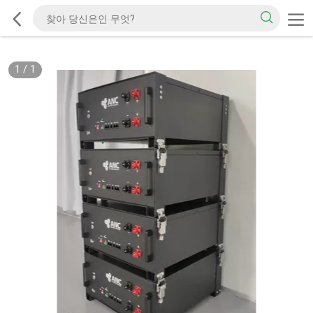
1
/
1