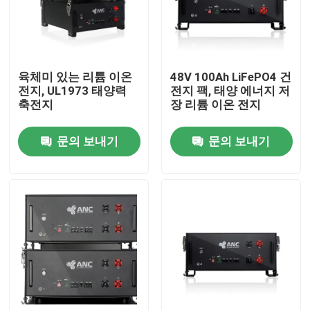
공장 투어
육체미 있는 리튬 이온
48V 100Ah LiFePO4 건
품질 관리
전지, UL1973 태양력
전지 팩, 태양 에너지 저
축전지
장 리튬 이온 전지
연락처
문의 보내기
문의 보내기
뉴스
모든 케이스
가정용 도구 전지 저장
주거용 배터리 저장 시스템