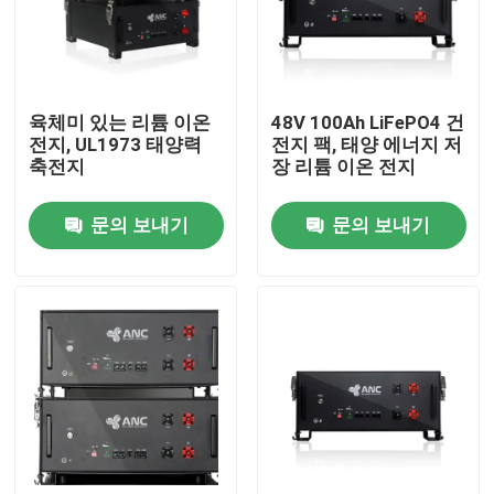
공장 투어
육체미 있는 리튬 이온
48V 100Ah LiFePO4 건
품질 관리
전지, UL1973 태양력
전지 팩, 태양 에너지 저
축전지
장 리튬 이온 전지
연락처
문의 보내기
문의 보내기
뉴스
모든 케이스
가정용 도구 전지 저장
주거용 배터리 저장 시스템