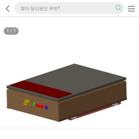
1
/
1