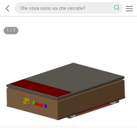
1
/
1