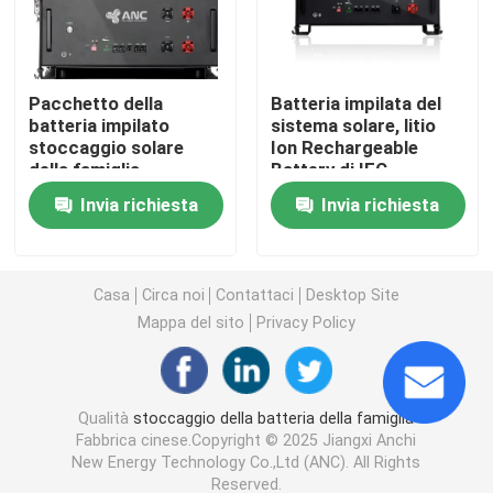
Sistemi di accumulo di batterie commerciali
Pacchetto della
Batteria impilata del
batteria impilato
sistema solare, litio
batteria di 48v Lifepo4
stoccaggio solare
Ion Rechargeable
della famiglia,
Battery di IEC
pacchetto della
batteria del carretto di golf 48V
Invia richiesta
Invia richiesta
batteria di Lifepo4 48v
100ah
Accumulatori di energia domestica
Casa
Circa noi
Contattaci
Desktop Site
Mappa del sito
Privacy Policy
Accumulatore a energia solare
Batteria al litio di immagazzinamento dell'energia
Qualità
stoccaggio della batteria della famiglia
Fabbrica cinese.Copyright © 2025 Jiangxi Anchi
New Energy Technology Co.,Ltd (ANC). All Rights
Batteria LiFePO4
Reserved.