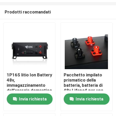
Prodotti raccomandati
1P16S litio Ion Battery
Pacchetto impilato
48v,
prismatico della
Casa
immagazzinamento
batteria, batteria di
dell'energia domestico
48v Lifepo4 per uso
del pacchetto della
domestico
Prodotti
Invia richiesta
Invia richiesta
batteria Lifepo4
Chi siamo