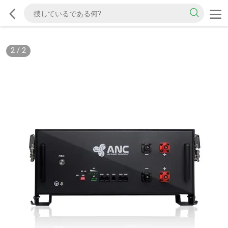
2
/
2