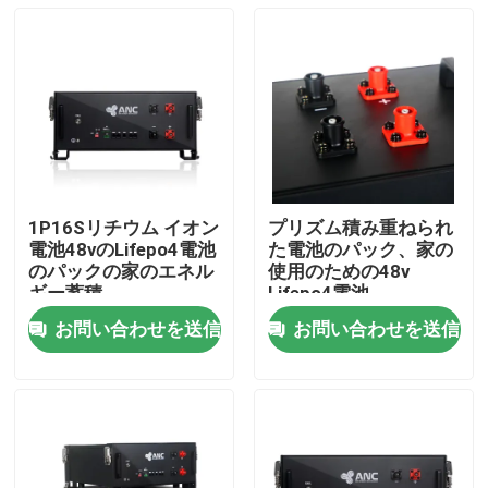
1P16Sリチウム イオン
プリズム積み重ねられ
電池48vのLifepo4電池
た電池のパック、家の
のパックの家のエネル
使用のための48v
ギー蓄積
Lifepo4電池
お問い合わせを送信
お問い合わせを送信
ホーム
製品
企業情報