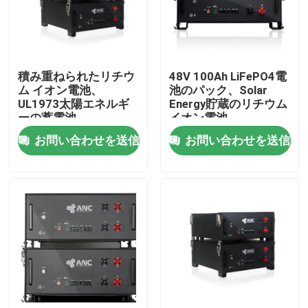
会社案内
積み重ねられたリチウ
48V 100Ah LiFePO4電
品質管理
ム イオン電池、
池のパック、Solar
UL1973太陽エネルギ
Energy貯蔵のリチウム
ーの蓄電池
イオン電池
お問い合わせ
お問い合わせを送信
お問い合わせを送信
ニュース
すべての場合
世帯電池の貯蔵
住宅用蓄電池システム