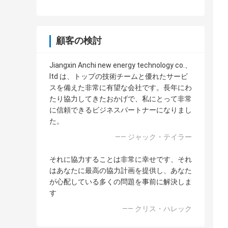
顧客の検討
Jiangxin Anchi new energy technology co.、
ltd は、トップの技術チームと優れたサービ
スを備えた非常に有望な会社です。長年にわ
たり協力してきたおかげで、私にとって非常
に信頼できるビジネスパートナーになりまし
た。
—— ジャック・テイラー
それに協力することは非常に幸せです、それ
はあなたに最高の協力計画を提供し、あなた
が心配している多くの問題を事前に解決しま
す
—— クリス・ハレック