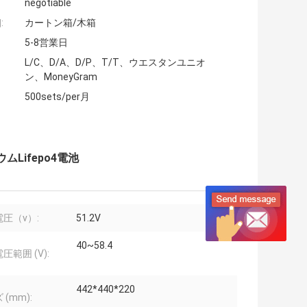
negotiable
:
カートン箱/木箱
5-8営業日
L/C、D/A、D/P、T/T、ウエスタンユニオ
ン、MoneyGram
500sets/per月
ウムLifepo4電池
圧（v）:
51.2V
40~58.4
圧範囲 (V):
442*440*220
 (mm):