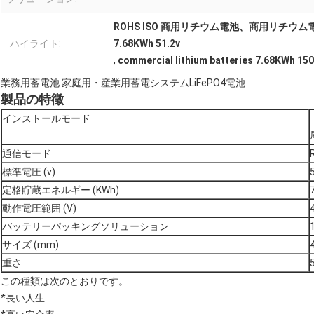
ROHS ISO 商用リチウム電池、商用リチウム電池 
ハイライト:
7.68KWh 51.2v
,
commercial lithium batteries 7.68KWh 15
業務用蓄電池 家庭用・産業用蓄電システムLiFePO4電池
製品の特徴
インストールモード
通信モード
標準電圧 (v)
定格貯蔵エネルギー (KWh)
動作電圧範囲 (V)
バッテリーパッキングソリューション
サイズ (mm)
重さ
この種類は次のとおりです。
*長い人生