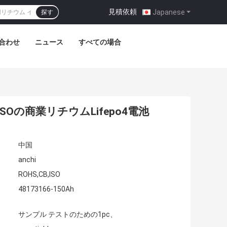
見積依頼
|
Japanese
探す
合わせ
ニュース
すべての場合
S ISOの商業リチウムLifepo4電池
中国
anchi
ROHS,CB,ISO
48173166-150Ah
サンプル テストのための1pc、