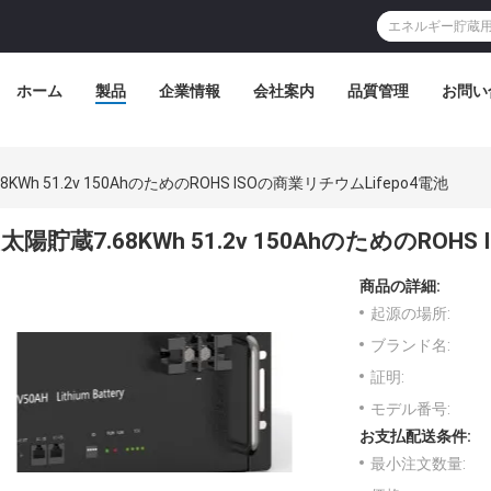
ホーム
製品
企業情報
会社案内
品質管理
お問い
8KWh 51.2v 150AhのためのROHS ISOの商業リチウムLifepo4電池
太陽貯蔵7.68KWh 51.2v 150AhのためのROH
商品の詳細:
起源の場所:
ブランド名:
証明:
モデル番号:
お支払配送条件:
最小注文数量: