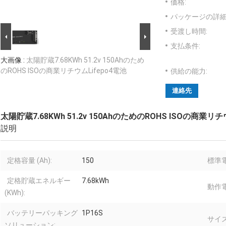
価格:
パッケージの詳細
受渡し時間:
支払条件:
大画像 :
太陽貯蔵7.68KWh 51.2v 150Ahのため
のROHS ISOの商業リチウムLifepo4電池
供給の能力:
連絡先
太陽貯蔵7.68KWh 51.2v 150AhのためのROHS ISOの商業リチ
説明
定格容量 (Ah):
150
標準電
定格貯蔵エネルギー
7.68kWh
動作電
(KWh):
バッテリーパッキング
1P16S
サイズ
ソリューション: