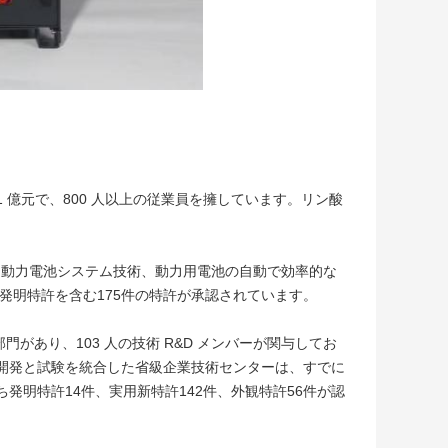
は 21 億元で、800 人以上の従業員を擁しています。リン酸
用動力電池システム技術、動力用電池の自動で効率的な
の発明特許を含む175件の特許が承認されています。
があり、103 人の技術 R&D メンバーが関与してお
究開発と試験を統合した省級企業技術センターは、すでに
ち発明特許14件、実用新特許142件、外観特許56件が認