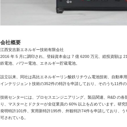
会社概要
江西安吉新エネルギー技術有限会社
2016 年 5 月に調印され、登録資本金は 7 億 6200 万元、総投資額
鉄電池、パワー電池、エネルギー貯蔵電池。
設立以来、同社は高比エネルギーリン酸鉄リチウム電池技術、自動車
インテリジェント技術の352件の特許を申請しており、そのうち11件
技術センターには、プロセスエンジニアリング、製品関連、R&D の各部門
り、マスターとドクターが全従業員の 60% 以上を占めています。研
発明特許101件、実用新特許195件、外観特許74件を申請しており、う
可されている。