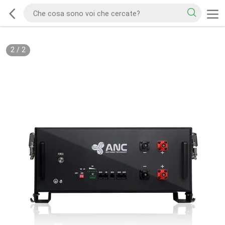
2
/
2