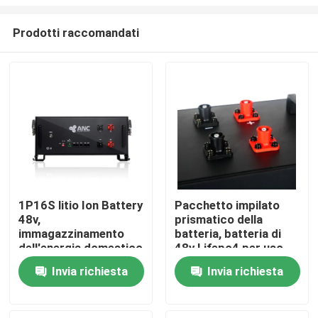
Prodotti raccomandati
1P16S litio Ion Battery
Pacchetto impilato
48v,
prismatico della
Casa
immagazzinamento
batteria, batteria di
dell'energia domestico
48v Lifepo4 per uso
del pacchetto della
domestico
Prodotti
Invia richiesta
Invia richiesta
batteria Lifepo4
Chi siamo