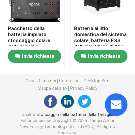
Sistemi di accumulo di batterie commerciali
Pacchetto della
Batteria al litio
batteria impilato
domestica del sistema
batteria di 48v Lifepo4
stoccaggio solare
solare, batteria ESS
della famiglia,
dell'invertitore di 48v
pacchetto della
100ah
batteria del carretto di golf 48V
Invia richiesta
Invia richiesta
batteria di Lifepo4 48v
100ah
Accumulatori di energia domestica
Casa
Circa noi
Contattaci
Desktop Site
Mappa del sito
Privacy Policy
Accumulatore a energia solare
Batteria al litio di immagazzinamento dell'energia
Qualità
stoccaggio della batteria della famiglia
Fabbrica cinese.Copyright © 2025 Jiangxi Anchi
New Energy Technology Co.,Ltd (ANC). All Rights
Batteria LiFePO4
Reserved.