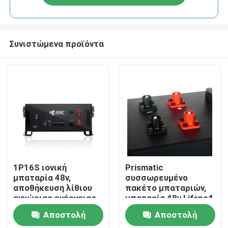
Συνιστώμενα προϊόντα
Αρχική Σελίδα
1P16S ιονική
Prismatic
μπαταρία 48v,
συσσωρευμένο
αποθήκευση λίθιου
πακέτο μπαταριών,
Προϊόντα
εγχώριας ενέργειας
μπαταρία 48v Lifepo4
πακέτων μπαταριών
για την εγχώρια
Αποστολή
Αποστολή
Lifepo4
χρήση
Σχετικά με εμάς