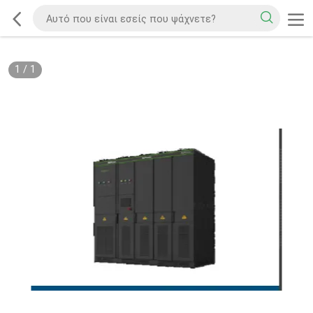
1
/
1