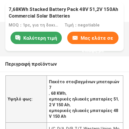
7,68KWh Stacked Battery Pack 48V 51,2V 150Ah
Commercial Solar Batteries
MOQ：1pc, για τη δοκιμή δειγμάτων
Τιμή：negotiable
Καλύτερη τιμή
Μας ελάτε σε
επαφή με
Περιγραφή προϊόντων
Πακέτο στοιβαγμένων μπαταριών
7
,
68 KWh
,
Υψηλό φως:
εμπορικές ηλιακές μπαταρίες 51
,
2 V 150 Ah
,
εμπορικές ηλιακές μπαταρίες 48
V 150 Ah
L/C, D/A, D/P, T/T, Western Union, Mo