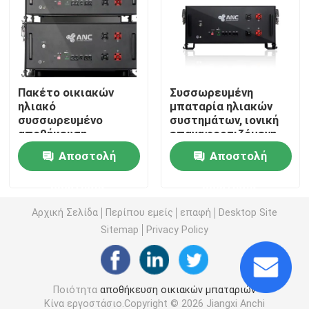
Εμπορικά Συστήματα Αποθήκευσης Μπαταριών
μπαταρία 48v Lifepo4
Πακέτο οικιακών
Συσσωρευμένη
ηλιακό
μπαταρία ηλιακών
συσσωρευμένο
συστημάτων, ιονική
48V μπαταρία κάρρων γκολφ
αποθήκευση
επαναφορτιζόμενη
μπαταριών, πακέτο
μπαταρία λίθιου IEC
Αποστολή
Αποστολή
μπαταριών Lifepo4
Οικιακές μπαταρίες αποθήκευσης ενέργειας
48v 100ah
ερώτησης
ερώτησης
Μπαταρία αποθήκευσης ηλιακής ενέργειας
Αρχική Σελίδα
Περίπου εμείς
επαφή
Desktop Site
Sitemap
Privacy Policy
Μπαταρία λίθιου ενεργειακής αποθήκευσης
Ποιότητα
αποθήκευση οικιακών μπαταριών
Μπαταρία αποθήκευσης LiFePO4
Κίνα εργοστάσιο.Copyright © 2026 Jiangxi Anchi