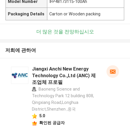
Model Number
IFP48173115-100Ah
Packaging Details
Carton or Wooden packing
더 많은 것을 전망하십시오
저희에 관하여
Jiangxi Anchi New Energy
Technology Co.,Ltd (ANC) 제
조업체 프로필
Baoneng Science and
Technology Park 12 building 808,
Qingxiang Road,Longhua
District,Shenzhen ,중국
5.0
확인된 공급자