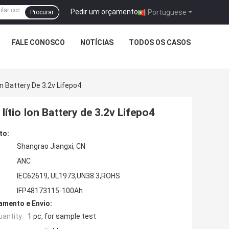
Pedir um orçamento
|
Portuguese
Procurar
FALE CONOSCO
NOTÍCIAS
TODOS OS CASOS
on Battery De 3.2v Lifepo4
lítio Ion Battery de 3.2v Lifepo4
to:
Shangrao Jiangxi, CN
ANC
IEC62619, UL1973,UN38.3,ROHS
IFP48173115-100Ah
mento e Envio:
antity:
1 pc, for sample test