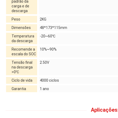
padrão da
carga e de
descarga
Peso
2KG
Dimensões
48*173*115mm
Temperatura
-20~60℃
da descarga
Recomende a
10%~90%
escala do SOC
Tensão final
2.50V
na descarga
>0℃
Ciclo de vida
4000 ciclos
Garantia
1 ano
Aplicações