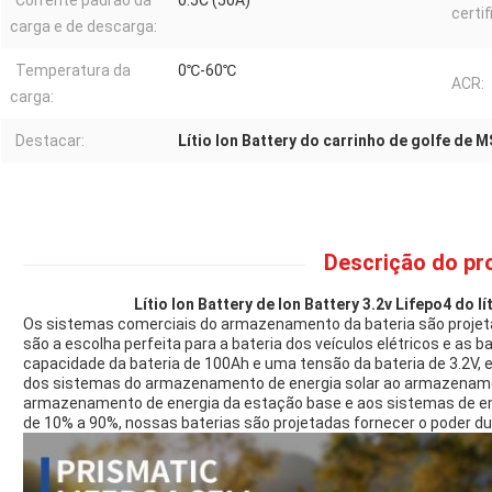
Corrente padrão da
0.5C (50A)
certi
carga e de descarga:
Temperatura da
0℃-60℃
ACR:
carga:
Destacar:
Lítio Ion Battery do carrinho de golfe de 
Descrição do pr
Lítio Ion Battery de Ion Battery 3.2v Lifepo4 do l
Os sistemas comerciais do armazenamento da bateria são projet
são a escolha perfeita para a bateria dos veículos elétricos e as 
capacidade da bateria de 100Ah e uma tensão da bateria de 3.2V, 
dos sistemas do armazenamento de energia solar ao armazenament
armazenamento de energia da estação base e aos sistemas de 
de 10% a 90%, nossas baterias são projetadas fornecer o poder du