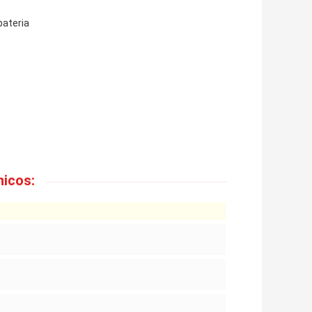
ateria
icos: