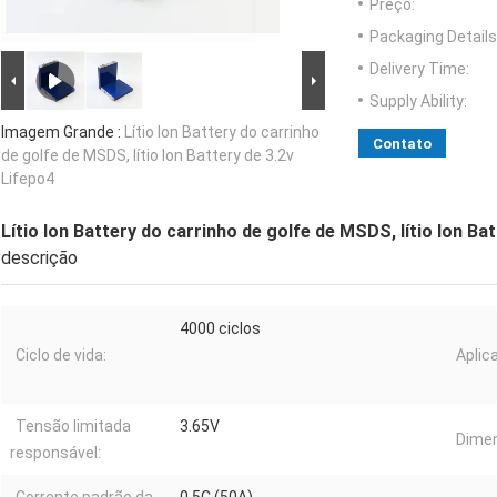
Preço:
Packaging Details
Delivery Time:
Supply Ability:
Imagem Grande :
Lítio Ion Battery do carrinho
Contato
de golfe de MSDS, lítio Ion Battery de 3.2v
Lifepo4
Lítio Ion Battery do carrinho de golfe de MSDS, lítio Ion Ba
descrição
4000 ciclos
Ciclo de vida:
Aplic
Tensão limitada
3.65V
Dime
responsável: