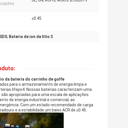
UL, UN, ROHS, MSDS, IEC62619
ficações:
≤0.45
MSDS
,
Bateria de íon de lítio 3
oduto:
ítio da bateria do carrinho de golfe
ados para o armazenamento de energia limpa e
baterias lifepo4. Nossas baterias caracterizam uma
e são apropriadas para uma escala de aplicações
o de energia industrial e comercial, ao
emergência. Com um estado recomendado de carga
radouro e a estabilidade um baixo ACR de ≤0.45.