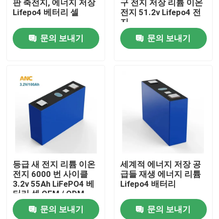
판 축전지, 에너지 저장
구 전지 저장 리튬 이온
Lifepo4 베터리 셀
전지 51.2v Lifepo4 전
지
공장 투어
문의 보내기
문의 보내기
품질 관리
연락처
뉴스
모든 케이스
등급 새 전지 리튬 이온
세계적 에너지 저장 공
전지 6000 번 사이클
급들 재생 에너지 리튬
가정용 도구 전지 저장
3.2v 55Ah LiFePO4 베
Lifepo4 배터리
터리 셀 OEM / ODM
문의 보내기
문의 보내기
주거용 배터리 저장 시스템