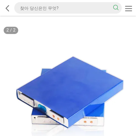
2
/
2