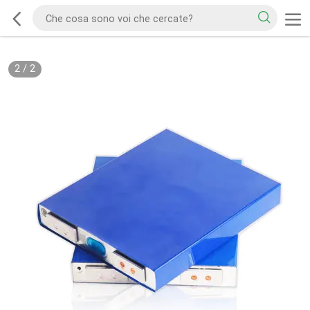
2
/
2