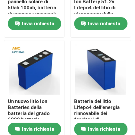
pannello solare di
Ion Battery 51.2v
50ah 100ah, batteria
Lifepo4 del litio di
di immagazzinamenti
stoccaggio della
Fatory Tour
dell'energia Lifepo4
batteria della famiglia
Invia richiesta
Invia richiesta
solare
Controllo di qualità
Contattaci
notizie
Tutti i casi
Un nuovo litio Ion
Batteria del litio
Batteries della
Lifepo4 dell'energia
stoccaggio della batteria della famiglia
batteria del grado
rinnovabile dei
6000 batterie
fornitori di
OEM/ODM dei cicli
stoccaggio di Global
Invia richiesta
Invia richiesta
3.2v 55Ah LiFePO4 di
Energy
Sistemi di accumulo di batterie residenziali