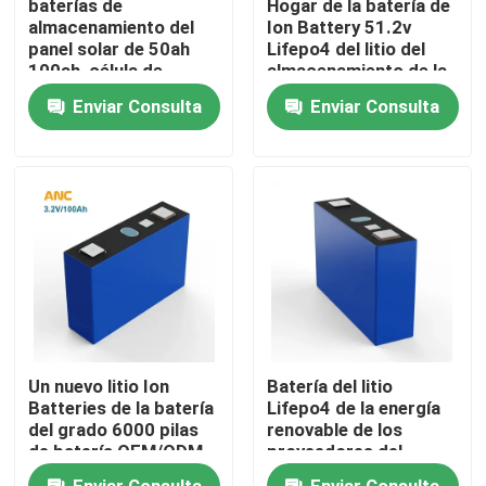
baterías de
Hogar de la batería de
almacenamiento del
Ion Battery 51.2v
panel solar de 50ah
Lifepo4 del litio del
Visita a la fábrica
100ah, célula de
almacenamiento de la
batería de los
batería del hogar solar
Enviar Consulta
Enviar Consulta
almacenamientos de
Control de Calidad
energía Lifepo4
Contacto
noticias
Todos los casos
Un nuevo litio Ion
Batería del litio
almacenamiento de la batería del hogar
Batteries de la batería
Lifepo4 de la energía
del grado 6000 pilas
renovable de los
de batería OEM/ODM
proveedores del
de los ciclos 3.2v
almacenamiento de
Sistemas de almacenamiento de baterías residenciale
Enviar Consulta
Enviar Consulta