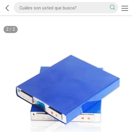
2
/
2