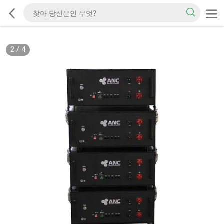
2
/
4