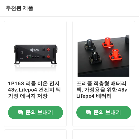
추천된 제품
1P16S 리튬 이온 전지
프리즘 적층형 배터리
48v, Lifepo4 건전지 팩
팩, 가정용을 위한 48v
가정 에너지 저장
Lifepo4 배터리
홈
문의 보내기
문의 보내기
제품 소개
회사 소개