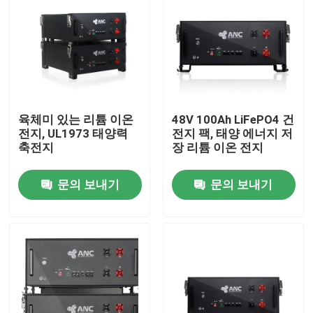
공장 투어
품질 관리
육체미 있는 리튬 이온
48V 100Ah LiFePO4 건
연락처
전지, UL1973 태양력
전지 팩, 태양 에너지 저
축전지
장 리튬 이온 전지
뉴스
문의 보내기
문의 보내기
모든 케이스
가정용 도구 전지 저장
주거용 배터리 저장 시스템