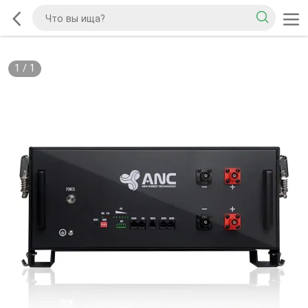
1
/
1