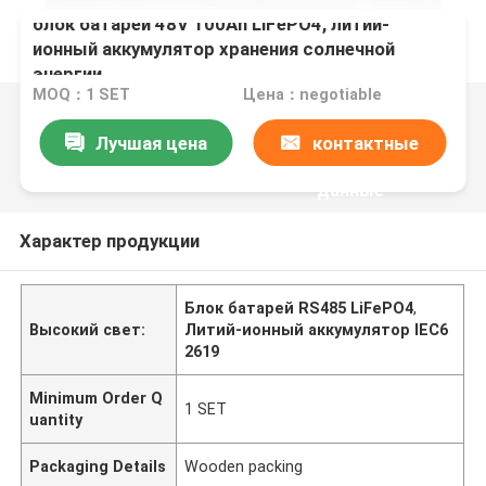
блок батарей 48V 100Ah LiFePO4, литий-
ионный аккумулятор хранения солнечной
энергии
MOQ：1 SET
Цена：negotiable
Лучшая цена
контактные
данные
Характер продукции
Блок батарей RS485 LiFePO4
,
Высокий свет:
Литий-ионный аккумулятор IEC6
2619
Minimum Order Q
1 SET
uantity
Packaging Details
Wooden packing