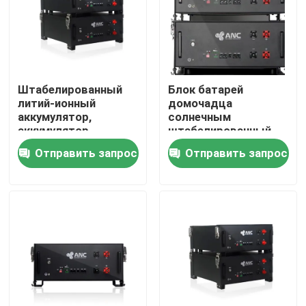
Наша фабрика
контроль качества
Штабелированный
Блок батарей
литий-ионный
домочадца
аккумулятор,
солнечным
контактные данные
аккумулятор
штабелированный
солнечной энергии
хранением, блок
Отправить запрос
Отправить запрос
UL1973
батарей Lifepo4 48v
Новости
100ah
Все случаи
хранение батареи домочадца
Жилые аккумуляторные системы хранения