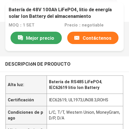
Batería de 48V 100Ah LiFePO4, litio de energía
solar Ion Battery del almacenamiento
MOQ：1 SET
Precio：negotiable
Mejor precio
Contáctenos
DESCRIPCIóN DE PRODUCTO
Batería de RS485 LiFePO4
,
Alta luz:
IEC62619 litio Ion Battery
Certificación
IEC62619, UL1973,UN38.3,ROHS
Condiciones de p
L/C, T/T, Western Union, MoneyGram,
ago
D/P, D/A