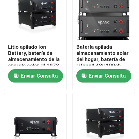
Visita a la fábrica
Control de Calidad
Litio apilado Ion
Batería apilada
Battery, batería de
almacenamiento solar
Contacto
almacenamiento de la
del hogar, batería de
energía solar UL1973
Lifepo4 48v 100ah
Enviar Consulta
Enviar Consulta
noticias
Todos los casos
almacenamiento de la batería del hogar
Sistemas de almacenamiento de baterías residenciale