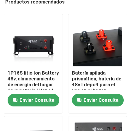
Productos recomendados
1P16S litio Ion Battery
Batería apilada
48v, almacenamiento
prismática, batería de
de energía del hogar
48v Lifepo4 para el
de la batería Lifepo4
uso en el hogar
Inicio
Enviar Consulta
Enviar Consulta
Productos
Sobre nosotros