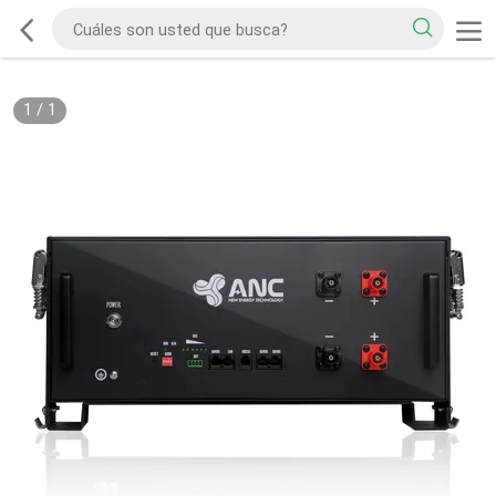
1
/
1