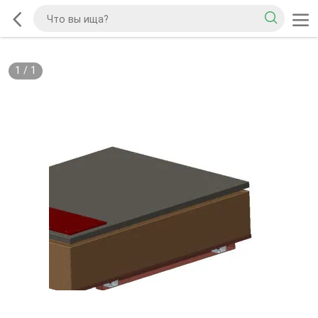
1
/
1