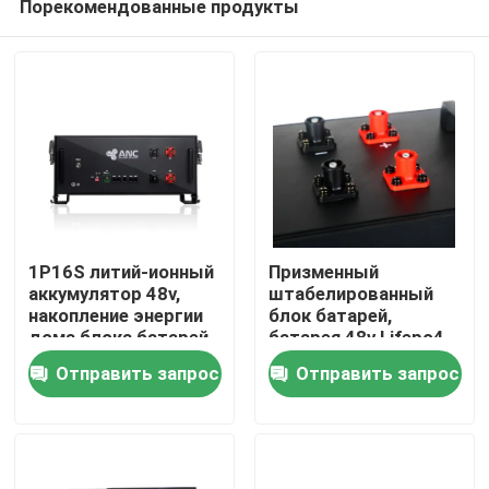
Порекомендованные продукты
1P16S литий-ионный
Призменный
аккумулятор 48v,
штабелированный
накопление энергии
блок батарей,
дома блока батарей
батарея 48v Lifepo4
Главная страница
Lifepo4
для домашней
Отправить запрос
Отправить запрос
пользы
Продукция
О Компании