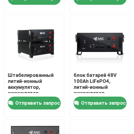
пользы
Наша фабрика
контроль качества
контактные данные
Новости
Штабелированный
блок батарей 48V
литий-ионный
100Ah LiFePO4,
аккумулятор,
литий-ионный
Все случаи
аккумулятор
аккумулятор
солнечной энергии
хранения солнечной
Отправить запрос
Отправить запрос
UL1973
энергии
хранение батареи домочадца
Жилые аккумуляторные системы хранения