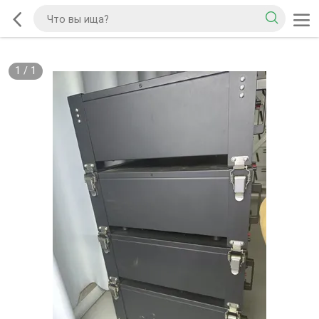
1
/
1