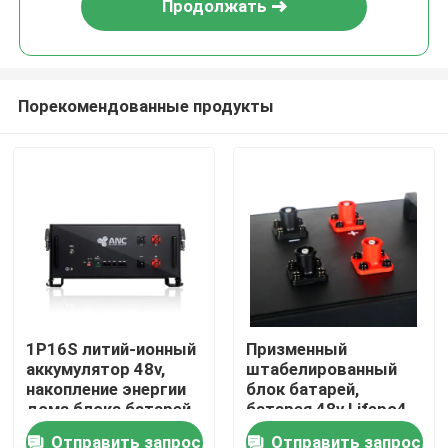
Продолжать
Порекомендованные продукты
Главная страница
1P16S литий-ионный
Призменный
аккумулятор 48v,
штабелированный
Продукция
накопление энергии
блок батарей,
дома блока батарей
батарея 48v Lifepo4
Lifepo4
для домашней
Отправить запрос
Отправить запрос
О Компании