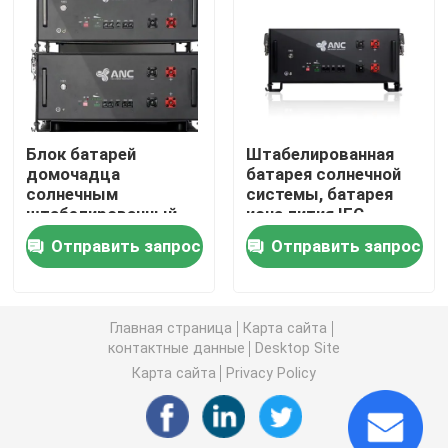
Коммерческие системы хранения аккумуляторов
батарея 48v Lifepo4
Блок батарей
Штабелированная
домочадца
батарея солнечной
батарея тележки гольфа 48V
солнечным
системы, батарея
штабелированный
иона лития IEC
хранением, блок
перезаряжаемые
Домашние аккумуляторы для хранения энергии
Отправить запрос
Отправить запрос
батарей Lifepo4 48v
100ah
Аккумулятор солнечной энергии
Главная страница
Карта сайта
контактные данные
Desktop Site
Батарея лития накопления энергии
Карта сайта
Privacy Policy
Аккумуляторная батарея LiFePO4