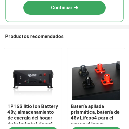
Continuar
Productos recomendados
Inicio
1P16S litio Ion Battery
Batería apilada
Productos
48v, almacenamiento
prismática, batería de
de energía del hogar
48v Lifepo4 para el
de la batería Lifepo4
uso en el hogar
Sobre nosotros