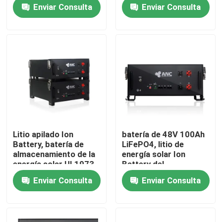
Enviar Consulta
Enviar Consulta
Visita a la fábrica
Control de Calidad
Contacto
noticias
Litio apilado Ion
batería de 48V 100Ah
Battery, batería de
LiFePO4, litio de
Todos los casos
almacenamiento de la
energía solar Ion
energía solar UL1973
Battery del
almacenamiento
Enviar Consulta
Enviar Consulta
almacenamiento de la batería del hogar
Sistemas de almacenamiento de baterías residenciale