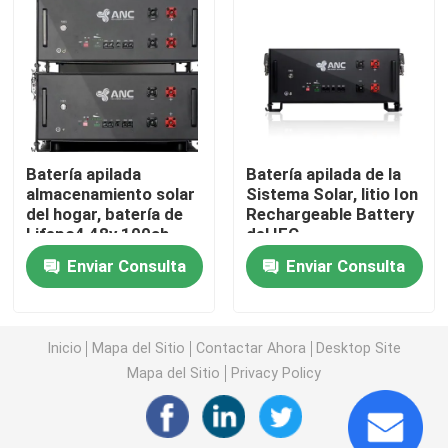
Sistemas comerciales de almacenamiento de baterías
batería de 48v Lifepo4
Batería apilada
Batería apilada de la
batería del carro de golf 48V
almacenamiento solar
Sistema Solar, litio Ion
del hogar, batería de
Rechargeable Battery
Lifepo4 48v 100ah
del IEC
Baterías de almacenamiento de energía para el hogar
Enviar Consulta
Enviar Consulta
Batería de almacenamiento de energía solar
Inicio
Mapa del Sitio
Contactar Ahora
Desktop Site
Batería de litio del almacenamiento de energía
Mapa del Sitio
Privacy Policy
Batería de almacenamiento LiFePO4