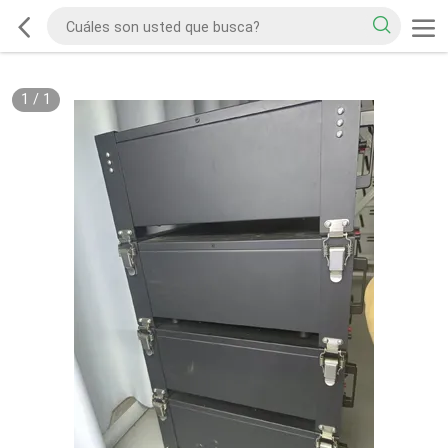
1
/
1