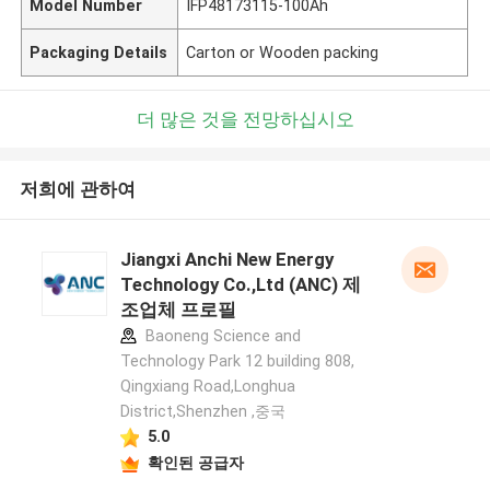
Model Number
IFP48173115-100Ah
Packaging Details
Carton or Wooden packing
더 많은 것을 전망하십시오
저희에 관하여
Jiangxi Anchi New Energy
Technology Co.,Ltd (ANC) 제
조업체 프로필
Baoneng Science and
Technology Park 12 building 808,
Qingxiang Road,Longhua
District,Shenzhen ,중국
5.0
확인된 공급자