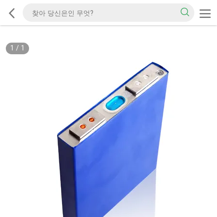
1
/
1