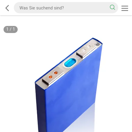
1
/
1