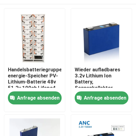
Handelsbatteriegruppe
Wieder aufladbares
energie-Speicher PV-
3.2v Lithium Ion
Lithium-Batterie 48v
Battery,
51.2v 100ah Lifepo4
Sonnenkollektor-
Batterie für Energie-
Startseite
Anfrage absenden
Anfrage absenden
Speicher
Produkte
Über uns