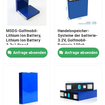
Fabrik Tour
Qualitätskontrolle
MSDS-Golfmobil-
Handelsspeicher-
Lithium Ion Battery,
Systeme der batterie-
Lithium Ion Battery
3.2V, Golfmobil-
Kontakt
3.2v Lifepo4
Batterie 100ah
Lifepo4
Anfrage absenden
Anfrage absenden
Nachrichten
Alle Fälle
Haushaltsbatteriespeicher
Batteriespeichersysteme für Privathaushalte