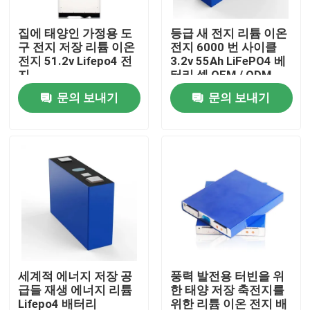
집에 태양인 가정용 도
등급 새 전지 리튬 이온
공장 투어
구 전지 저장 리튬 이온
전지 6000 번 사이클
전지 51.2v Lifepo4 전
3.2v 55Ah LiFePO4 베
지
터리 셀 OEM / ODM
품질 관리
문의 보내기
문의 보내기
연락처
뉴스
모든 케이스
가정용 도구 전지 저장
세계적 에너지 저장 공
풍력 발전용 터빈을 위
급들 재생 에너지 리튬
한 태양 저장 축전지를
주거용 배터리 저장 시스템
Lifepo4 배터리
위한 리튬 이온 전지 배