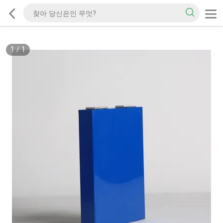
1
/
1