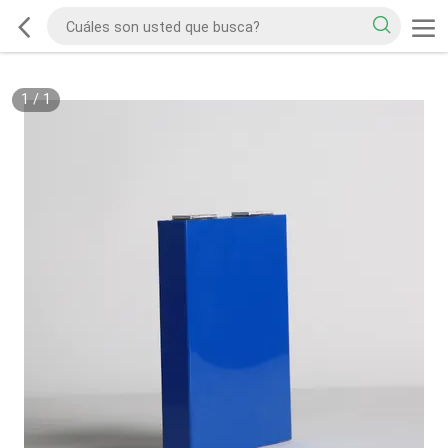
1
/
1