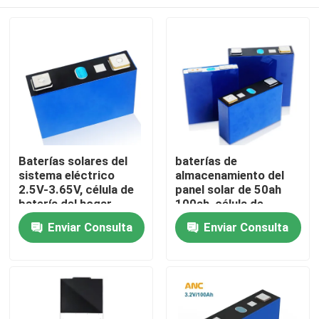
Baterías solares del
baterías de
sistema eléctrico
almacenamiento del
2.5V-3.65V, célula de
panel solar de 50ah
batería del hogar
100ah, célula de
Lifepo4
batería de los
Inicio
Enviar Consulta
Enviar Consulta
almacenamientos de
energía Lifepo4
Productos
Sobre nosotros