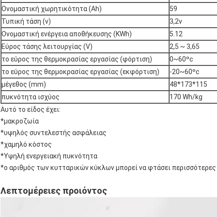
Ονομαστική χωρητικότητα (Ah)
59
Τυπική τάση (v)
3,2v
Ονομαστική ενέργεια αποθήκευσης (KWh)
5.12
Εύρος τάσης λειτουργίας (V)
2,5 ~ 3,65
το εύρος της θερμοκρασίας εργασίας (φόρτιση)
0~60ºc
το εύρος της θερμοκρασίας εργασίας (εκφόρτιση)
-20~60ºc
μέγεθος (mm)
48*173*115
πυκνότητα ισχύος
170 Wh/kg
Αυτό το είδος έχει:
*μακροζωία
*υψηλός συντελεστής ασφάλειας
*χαμηλό κόστος
*Υψηλή ενεργειακή πυκνότητα
*ο αριθμός των κυτταρικών κύκλων μπορεί να φτάσει περισσότερες
Λεπτομέρειες προιόντος