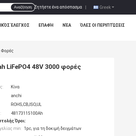
Ζητήστε ένα απόσπασμα
|
Greek
Αναζήτηση
ΙΚΌΣ ΈΛΕΓΧΟΣ
ΕΠΑΦΉ
ΝΈΑ
ΌΛΕΣ ΟΙ ΠΕΡΙΠΤΏΣΕΙΣ
0 Φορές
h LiFePO4 48V 3000 φορές
ς:
Κίνα
anchi
ROHS,CB,ISO,UL
:
48173115100Ah
τολής Όροι:
ελίας min:
1pc, για τη δοκιμή δειγμάτων