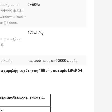
background-
0~60ºc
:#FFFFFF} 非法阻
window.onload =
n () { docu:
170wh/kg
ότητα ισχύος
)):
ος Ζωής:
περισσότερες από 3000 φορές
α χαμηλής ταχύτητας 100 ah μπαταρία LiFePO4
,
τημα αποθήκευσης ενέργειας
Αχ