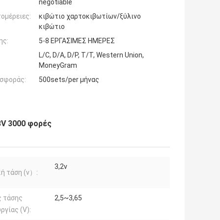
negotiable
ομέρειες:
κιβώτιο χαρτοκιβωτίων/ξύλινο
κιβώτιο
ης:
5-8 ΕΡΓΑΣΙΜΕΣ ΗΜΕΡΕΣ
L/C, D/A, D/P, T/T, Western Union,
MoneyGram
σφοράς:
500sets/per μήνας
8V 3000 φορές
3,2v
ή τάση (v）:
ς τάσης
2,5~3,65
ργίας (V):