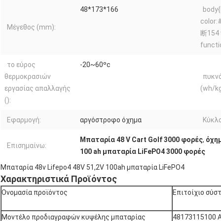
48*173*166
body{
color
Μέγεθος (mm):
断154 
functio
το εύρος
-20~60ºc
θερμοκρασιών
πυκν
εργασίας απαλλαγής
(wh/kg
():
Εφαρμογή:
αργόστροφο όχημα
Κύκλ
Μπαταρία 48 V Cart Golf 3000 φορές
,
όχημ
Επισημαίνω:
100 ah μπαταρία LiFePO4 3000 φορές
Μπαταρία 48v Lifepo4 48V 51,2V 100ah μπαταρία LiFePO4
Χαρακτηριστικά Προϊόντος
Ονομασία προϊόντος
Επιτοίχιο σύσ
Μοντέλο προδιαγραφών κυψέλης μπαταρίας
48173115100 