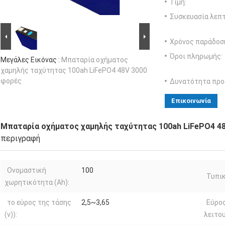
Τιμή:
Συσκευασία λεπτ
Χρόνος παράδοσ
Όροι πληρωμής:
Μεγάλες Εικόνας :
Μπαταρία οχήματος
χαμηλής ταχύτητας 100ah LiFePO4 48V 3000
φορές
Δυνατότητα προ
Επικοινωνία
Μπαταρία οχήματος χαμηλής ταχύτητας 100ah LiFePO4 4
περιγραφή
Ονομαστική
100
Τυπικ
χωρητικότητα (Ah):
το εύρος της τάσης
2,5~3,65
Εύρο
(v)):
λειτου