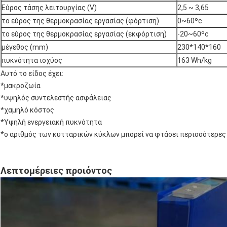
Εύρος τάσης λειτουργίας (V)
2,5 ~ 3,65
το εύρος της θερμοκρασίας εργασίας (φόρτιση)
0~60ºc
το εύρος της θερμοκρασίας εργασίας (εκφόρτιση)
-20~60ºc
μέγεθος (mm)
230*140*160
πυκνότητα ισχύος
163 Wh/kg
Αυτό το είδος έχει:
*μακροζωία
*υψηλός συντελεστής ασφάλειας
*χαμηλό κόστος
*Υψηλή ενεργειακή πυκνότητα
*ο αριθμός των κυτταρικών κύκλων μπορεί να φτάσει περισσότερες
Λεπτομέρειες προιόντος