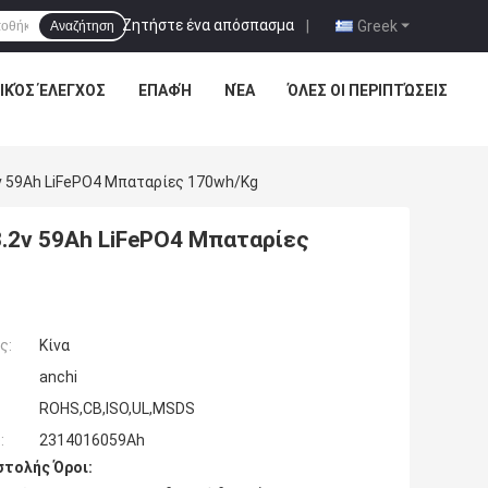
Ζητήστε ένα απόσπασμα
|
Greek
Αναζήτηση
ΙΚΌΣ ΈΛΕΓΧΟΣ
ΕΠΑΦΉ
ΝΈΑ
ΌΛΕΣ ΟΙ ΠΕΡΙΠΤΏΣΕΙΣ
v 59Ah LiFePO4 Μπαταρίες 170wh/Kg
.2v 59Ah LiFePO4 Μπαταρίες
ς:
Κίνα
anchi
ROHS,CB,ISO,UL,MSDS
:
2314016059Ah
τολής Όροι: