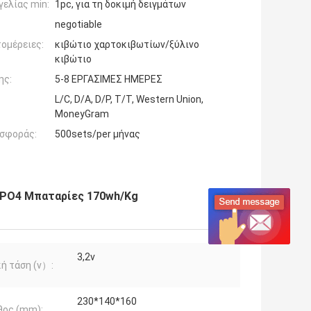
ελίας min:
1pc, για τη δοκιμή δειγμάτων
negotiable
ομέρειες:
κιβώτιο χαρτοκιβωτίων/ξύλινο
κιβώτιο
ης:
5-8 ΕΡΓΑΣΙΜΕΣ ΗΜΕΡΕΣ
L/C, D/A, D/P, T/T, Western Union,
MoneyGram
σφοράς:
500sets/per μήνας
FePO4 Μπαταρίες 170wh/Kg
3,2v
ή τάση (v）:
230*140*160
θος (mm):