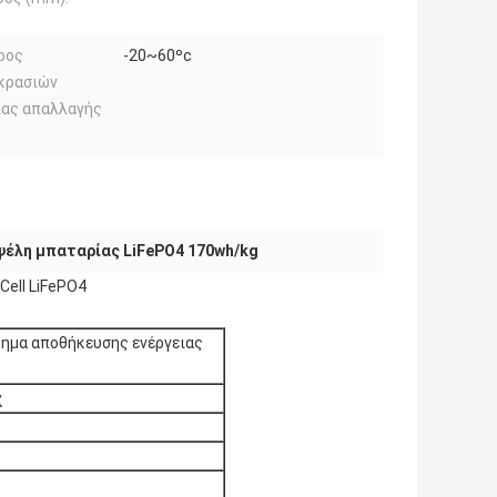
ρος
-20~60ºc
κρασιών
ίας απαλλαγής
ψέλη μπαταρίας LiFePO4 170wh/kg
Cell LiFePO4
τημα αποθήκευσης ενέργειας
χ