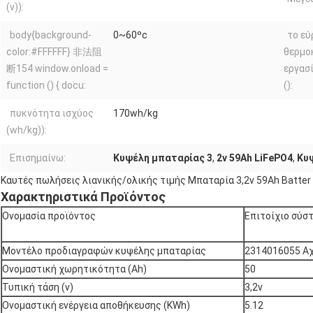
(v)):
body{background-
0~60ºc
το εύ
color:#FFFFFF} 非法阻
θερμο
断154 window.onload =
εργασ
function () { docu:
():
πυκνότητα ισχύος
170wh/kg
(wh/kg)):
Επισημαίνω:
Κυψέλη μπαταρίας 3
,
2v 59Ah LiFePO4
,
Κυ
Καυτές πωλήσεις λιανικής/ολικής τιμής Μπαταρία 3,2v 59Ah Batter 
Χαρακτηριστικά Προϊόντος
Ονομασία προϊόντος
Επιτοίχιο σύσ
Μοντέλο προδιαγραφών κυψέλης μπαταρίας
2314016055 Α
Ονομαστική χωρητικότητα (Ah)
50
Τυπική τάση (v)
3,2v
Ονομαστική ενέργεια αποθήκευσης (KWh)
5.12