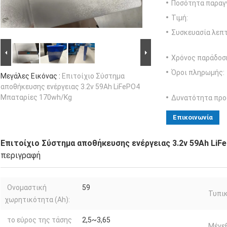
Ποσότητα παραγγ
Τιμή:
Συσκευασία λεπτ
Χρόνος παράδοσ
Όροι πληρωμής:
Μεγάλες Εικόνας :
Επιτοίχιο Σύστημα
αποθήκευσης ενέργειας 3.2v 59Ah LiFePO4
Μπαταρίες 170wh/Kg
Δυνατότητα προ
Επικοινωνία
Επιτοίχιο Σύστημα αποθήκευσης ενέργειας 3.2v 59Ah Li
περιγραφή
Ονομαστική
59
Τυπικ
χωρητικότητα (Ah):
το εύρος της τάσης
2,5~3,65
Μέγε