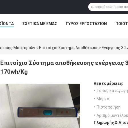
ΟΪΌΝΤΑ
ΣΧΕΤΙΚΆ ΜΕ ΕΜΆΣ
ΓΎΡΟΣ ΕΡΓΟΣΤΑΣΊΩΝ
ΠΟΙΟΤ
κευσης Μπαταριών
Επιτοίχιο Σύστημα Αποθήκευσης Ενέργειας 3.2
Επιτοίχιο Σύστημα αποθήκευσης ενέργειας 3
170wh/Kg
Λεπτομέρειες:
Τόπος καταγωγή
Μάρκα:
Πιστοποίηση:
Αριθμό μοντέλου
Πληρωμής & Αποσ