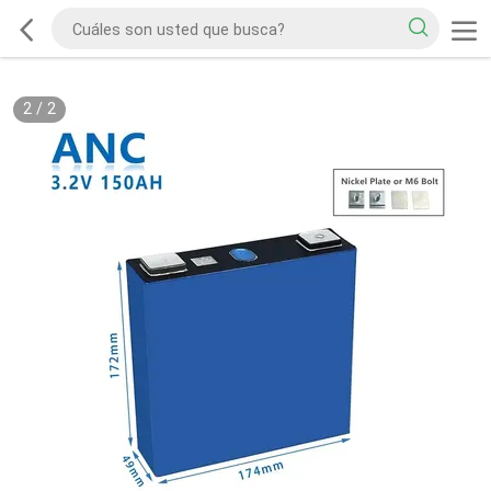
2
/
2