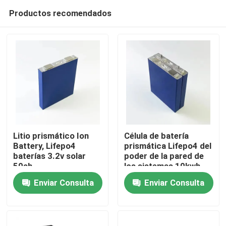
Productos recomendados
Litio prismático Ion
Célula de batería
Battery, Lifepo4
prismática Lifepo4 del
baterías 3.2v solar
poder de la pared de
Inicio
50ah
los sistemas 10kwh
del hogar solar 32v
Enviar Consulta
Enviar Consulta
48v 300ah
Productos
Sobre nosotros