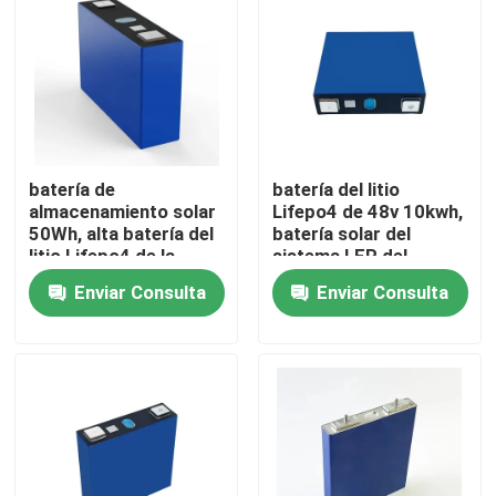
Visita a la fábrica
Control de Calidad
batería de
batería del litio
Contacto
almacenamiento solar
Lifepo4 de 48v 10kwh,
50Wh, alta batería del
batería solar del
litio Lifepo4 de la
sistema LFP del
noticias
eficacia de la
almacenamiento
Enviar Consulta
Enviar Consulta
descarga
Todos los casos
almacenamiento de la batería del hogar
Sistemas de almacenamiento de baterías residenciale