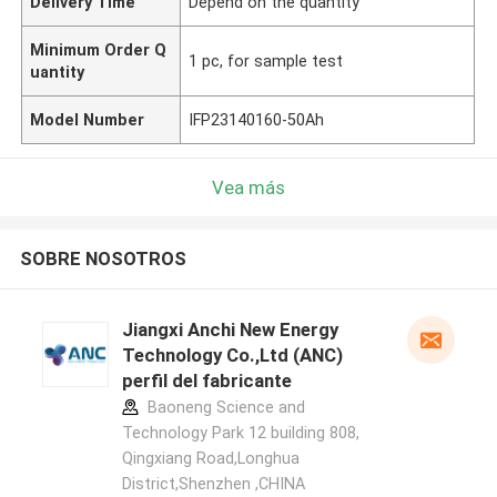
Delivery Time
Depend on the quantity
Minimum Order Q
1 pc, for sample test
uantity
Model Number
IFP23140160-50Ah
Vea más
SOBRE NOSOTROS
Jiangxi Anchi New Energy
Technology Co.,Ltd (ANC)
perfil del fabricante
Baoneng Science and
Technology Park 12 building 808,
Qingxiang Road,Longhua
District,Shenzhen ,CHINA