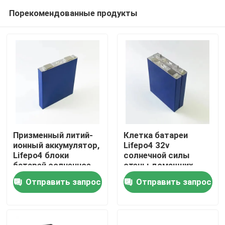
Порекомендованные продукты
Призменный литий-
Клетка батареи
ионный аккумулятор,
Lifepo4 32v
Lifepo4 блоки
солнечной силы
Главная страница
батарей солнечное
стены домашних
3.2v 50ah
систем 10kwh
Отправить запрос
Отправить запрос
призменная 48v
Продукция
300ah
О Компании