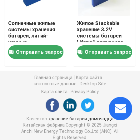
Коммерческие системы хранения аккумуляторов
Солнечные жилые
Жилое Stackable
системы хранения
хранение 3.2V
батареи, литий-
системы батареи
батарея 48v Lifepo4
ионные
Lifepo4 солнечное
аккумуляторы 24v
Отправить запрос
Отправить запрос
батарея тележки гольфа 48V
Домашние аккумуляторы для хранения энергии
Главная страница
Карта сайта
контактные данные
Desktop Site
Карта сайта
Privacy Policy
Аккумулятор солнечной энергии
Батарея лития накопления энергии
Качество
хранение батареи домочадца
Китайская фабрика.Copyright © 2025 Jiangxi
Anchi New Energy Technology Co.,Ltd (ANC). All
Аккумуляторная батарея LiFePO4
Rights Reserved.