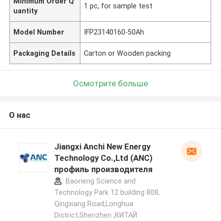
Minimum Order Q
1 pc, for sample test
uantity
Model Number
IFP23140160-50Ah
Packaging Details
Carton or Wooden packing
Осмотрите больше
О нас
Jiangxi Anchi New Energy
Technology Co.,Ltd (ANC)
профиль производителя
Baoneng Science and
Technology Park 12 building 808,
Qingxiang Road,Longhua
District,Shenzhen ,КИТАЙ