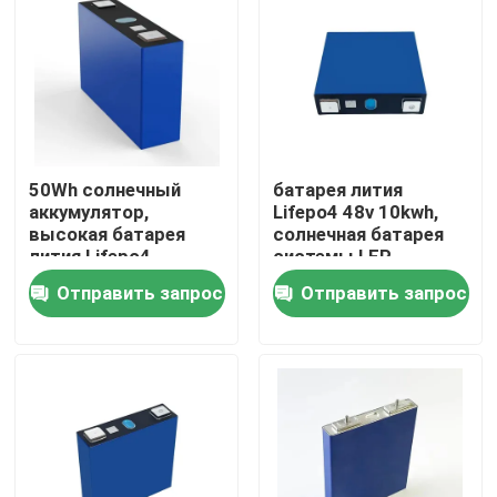
Наша фабрика
контроль качества
50Wh солнечный
батарея лития
контактные данные
аккумулятор,
Lifepo4 48v 10kwh,
высокая батарея
солнечная батарея
лития Lifepo4
системы LFP
Новости
эффективности
хранения
Отправить запрос
Отправить запрос
разрядки
Все случаи
хранение батареи домочадца
Жилые аккумуляторные системы хранения