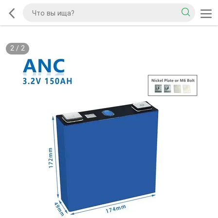
2
/
2