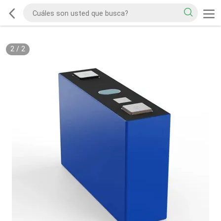
2
/
2