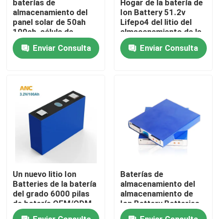
baterías de
Hogar de la batería de
almacenamiento del
Ion Battery 51.2v
panel solar de 50ah
Lifepo4 del litio del
Visita a la fábrica
100ah, célula de
almacenamiento de la
batería de los
batería del hogar solar
Enviar Consulta
Enviar Consulta
almacenamientos de
Control de Calidad
energía Lifepo4
Contacto
noticias
Todos los casos
Un nuevo litio Ion
Baterías de
almacenamiento de la batería del hogar
Batteries de la batería
almacenamiento del
del grado 6000 pilas
almacenamiento de
de batería OEM/ODM
Ion Battery Batteries
de los ciclos 3.2v
For Solar del litio para
Sistemas de almacenamiento de baterías residenciale
Enviar Consulta
Enviar Consulta