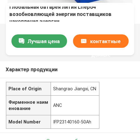
Глобальная батарея лития Lifepo4
возобновляющей энергии поставщиков
накопления энергии
Лучшая цена
контактные
данные
Характер продукции
Place of Origin
Shangrao Jiangxi, CN
Фирменное наим
ANC
енование
Model Number
IFP23140160-50Ah