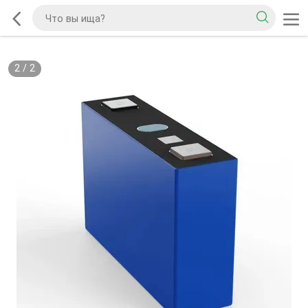
2
/
2