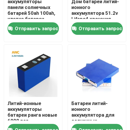
аккумуляторы
Дом батареи литий-
панели солнечных
ионного
батарей 50ah 100ah,
аккумулятора 51.2v
Наша фабрика
клетка батареи
Lifepo4 хранения
накоплений энергии
батареи домочадца
Отправить запрос
Отправить запрос
Lifepo4
солнечный
контроль качества
контактные данные
Новости
Все случаи
Литий-ионные
Батареи литий-
хранение батареи домочадца
аккумуляторы
ионного
батареи ранга новые
аккумулятора для
6000 раз
солнечных
задействуют
аккумуляторов
Жилые аккумуляторные системы хранения
Отправить запрос
Отправить запрос