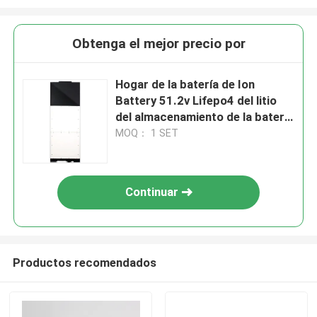
Obtenga el mejor precio por
Hogar de la batería de Ion
Battery 51.2v Lifepo4 del litio
del almacenamiento de la batería
del hogar solar
MOQ： 1 SET
Continuar
Productos recomendados