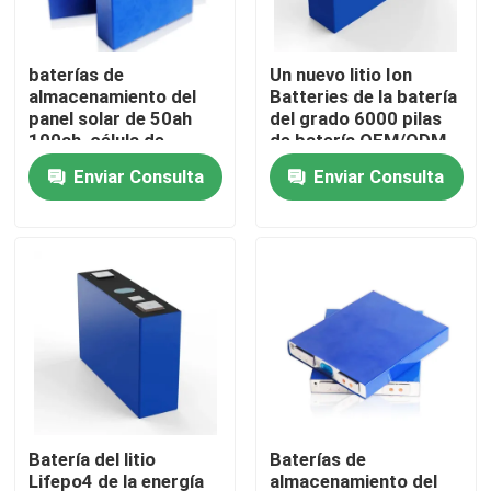
Visita a la fábrica
baterías de
Un nuevo litio Ion
almacenamiento del
Batteries de la batería
panel solar de 50ah
del grado 6000 pilas
Control de Calidad
100ah, célula de
de batería OEM/ODM
batería de los
de los ciclos 3.2v
Enviar Consulta
Enviar Consulta
almacenamientos de
55Ah LiFePO4 de las
Contacto
energía Lifepo4
épocas
noticias
Todos los casos
almacenamiento de la batería del hogar
Batería del litio
Baterías de
Sistemas de almacenamiento de baterías residenciale
Lifepo4 de la energía
almacenamiento del