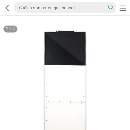
2
/
2