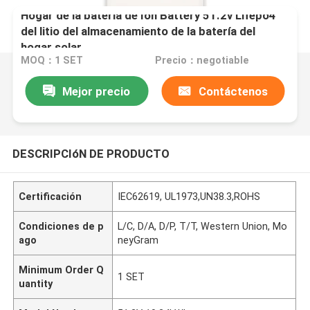
Hogar de la batería de Ion Battery 51.2v Lifepo4
del litio del almacenamiento de la batería del
hogar solar
MOQ：1 SET
Precio：negotiable
Mejor precio
Contáctenos
DESCRIPCIóN DE PRODUCTO
Certificación
IEC62619, UL1973,UN38.3,ROHS
Condiciones de p
L/C, D/A, D/P, T/T, Western Union, Mo
ago
neyGram
Minimum Order Q
1 SET
uantity