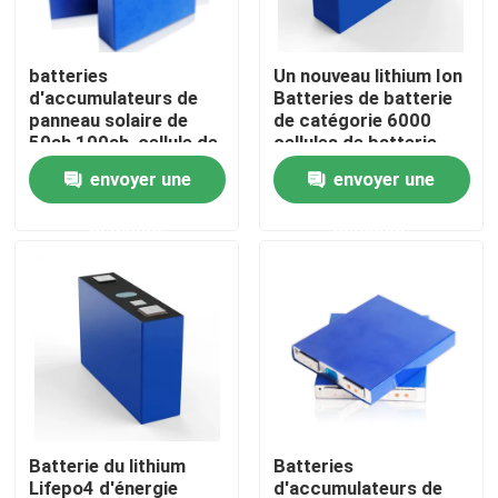
Visite d'usine
batteries
Un nouveau lithium Ion
d'accumulateurs de
Batteries de batterie
panneau solaire de
de catégorie 6000
Contrôle de la qualité
50ah 100ah, cellule de
cellules de batterie
batterie des
OEM/ODM des cycles
envoyer une
envoyer une
stockages de l'énergie
3.2v 55Ah LiFePO4 de
Contact
Lifepo4
périodes
demande
demande
nouvelles
Tous les cas
remisage des batteries de ménage
Batterie du lithium
Batteries
Systèmes de stockage de batterie résidentiels
Lifepo4 d'énergie
d'accumulateurs de