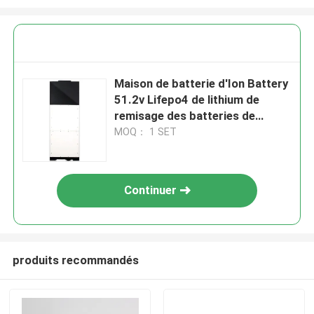
Maison de batterie d'Ion Battery
51.2v Lifepo4 de lithium de
remisage des batteries de
ménage solaire
MOQ： 1 SET
Continuer
produits recommandés