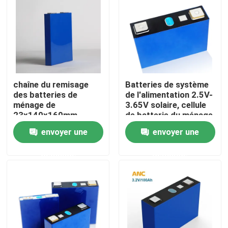
chaîne du remisage
Batteries de système
des batteries de
de l'alimentation 2.5V-
ménage de
3.65V solaire, cellule
23x140x160mm
de batterie du ménage
10%-90% SOC
Lifepo4
envoyer une
envoyer une
demande
demande
Aperçu
Produits
A propos de nous