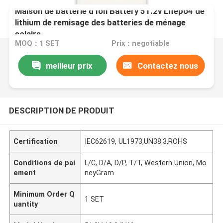
Maison de batterie d'Ion Battery 51.2v Lifepo4 de
lithium de remisage des batteries de ménage
solaire
MOQ：1 SET
Prix：negotiable
meilleur prix
Contactez nous
DESCRIPTION DE PRODUIT
Certification
IEC62619, UL1973,UN38.3,ROHS
Conditions de pai
L/C, D/A, D/P, T/T, Western Union, Mo
ement
neyGram
Minimum Order Q
1 SET
uantity