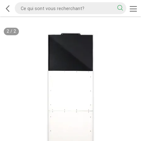
2
/
2