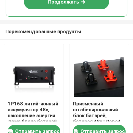
Продолжать
Порекомендованные продукты
Главная страница
1P16S литий-ионный
Призменный
аккумулятор 48v,
штабелированный
Продукция
накопление энергии
блок батарей,
дома блока батарей
батарея 48v Lifepo4
Lifepo4
для домашней
Отправить запрос
Отправить запрос
О Компании