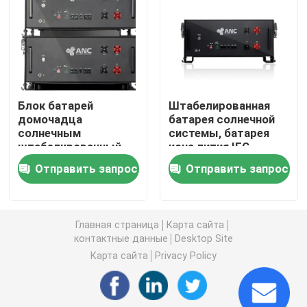
Коммерческие системы хранения аккумуляторов
батарея 48v Lifepo4
Блок батарей
Штабелированная
домочадца
батарея солнечной
батарея тележки гольфа 48V
солнечным
системы, батарея
штабелированный
иона лития IEC
хранением, блок
перезаряжаемые
Домашние аккумуляторы для хранения энергии
Отправить запрос
Отправить запрос
батарей Lifepo4 48v
100ah
Аккумулятор солнечной энергии
Главная страница
Карта сайта
контактные данные
Desktop Site
Батарея лития накопления энергии
Карта сайта
Privacy Policy
Аккумуляторная батарея LiFePO4