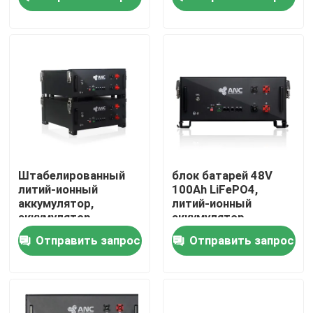
пользы
Наша фабрика
контроль качества
контактные данные
Новости
Штабелированный
блок батарей 48V
литий-ионный
100Ah LiFePO4,
аккумулятор,
литий-ионный
Все случаи
аккумулятор
аккумулятор
солнечной энергии
хранения солнечной
Отправить запрос
Отправить запрос
UL1973
энергии
хранение батареи домочадца
Жилые аккумуляторные системы хранения