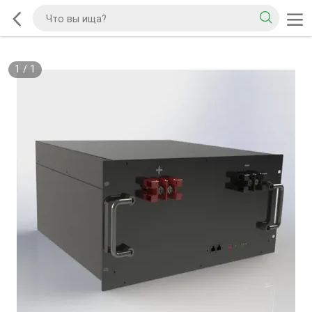
1
/
1