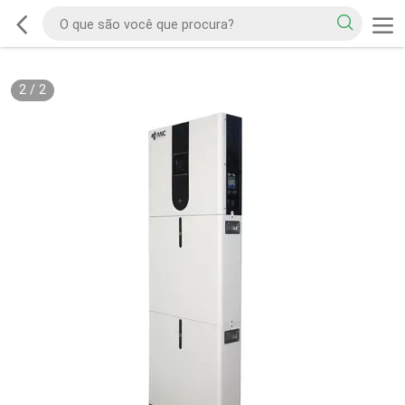
2
/
2