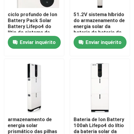
ciclo profundo de Ion
51.2V sistema híbrido
Fábrica
Battery Pack Solar
do armazenamento de
Battery Lifepo4 do
energia solar da
lítio do sistema de
bateria da bateria da
Controle de Qualidade
bateria 51.2V
bateria Lifepo4
Enviar inquérito
Enviar inquérito
Fale Conosco
notícias
Todos os casos
armazenamento da bateria do agregado familiar
armazenamento de
Bateria de Ion Battery
energia solar
100ah Lifepo4 do lítio
Sistemas de armazenamento de bateria residencial
prismático das pilhas
da bateria solar da