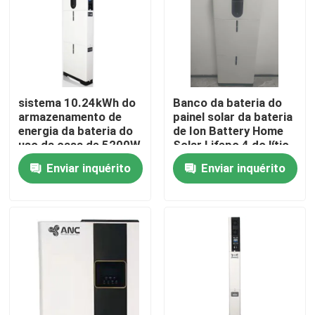
sistema 10.24kWh do
Banco da bateria do
armazenamento de
painel solar da bateria
energia da bateria do
de Ion Battery Home
uso da casa de 5200W
Solar Lifepo 4 do lítio
51.2V
Enviar inquérito
Enviar inquérito
Casa
Produtos
Quem Somos