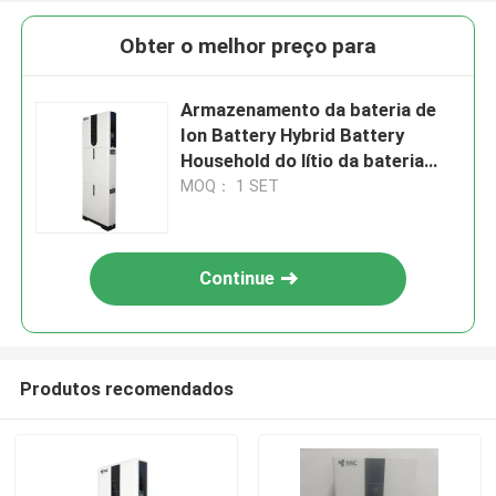
Obter o melhor preço para
Armazenamento da bateria de
Ion Battery Hybrid Battery
Household do lítio da bateria
51.2V
MOQ： 1 SET
Continue
Produtos recomendados