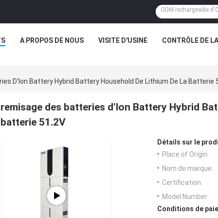
TS
A PROPOS DE NOUS
VISITE D'USINE
CONTRÔLE DE LA
es D'Ion Battery Hybrid Battery Household De Lithium De La Batterie 
remisage des batteries d'Ion Battery Hybrid Bat
batterie 51.2V
Détails sur le prod
Place of Origin:
Nom de marque:
Certification:
Model Number:
Conditions de paie