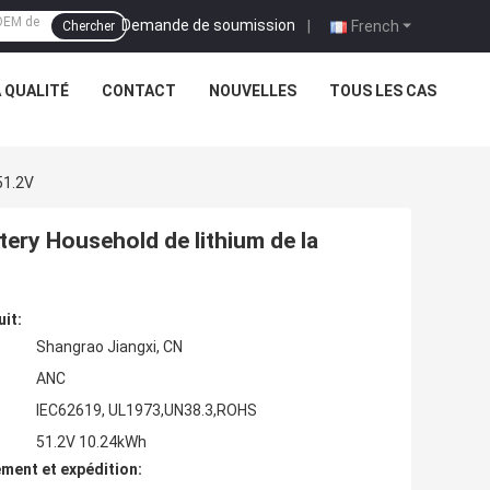
Demande de soumission
|
French
Chercher
 QUALITÉ
CONTACT
NOUVELLES
TOUS LES CAS
51.2V
tery Household de lithium de la
uit:
Shangrao Jiangxi, CN
ANC
IEC62619, UL1973,UN38.3,ROHS
51.2V 10.24kWh
ment et expédition: