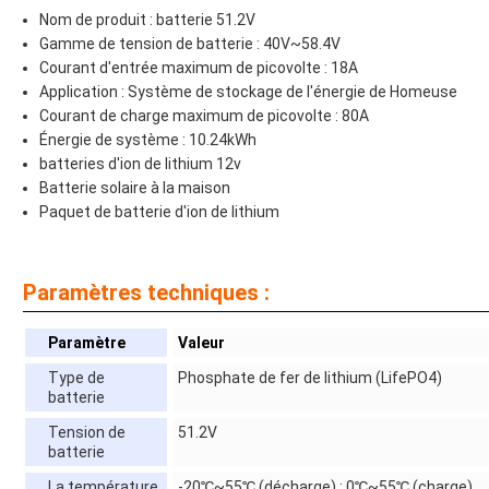
Nom de produit : batterie 51.2V
Gamme de tension de batterie : 40V~58.4V
Courant d'entrée maximum de picovolte : 18A
Application : Système de stockage de l'énergie de Homeuse
Courant de charge maximum de picovolte : 80A
Énergie de système : 10.24kWh
batteries d'ion de lithium 12v
Batterie solaire à la maison
Paquet de batterie d'ion de lithium
Paramètres techniques :
Paramètre
Valeur
Type de
Phosphate de fer de lithium (LifePO4)
batterie
Tension de
51.2V
batterie
La température
-20℃~55℃ (décharge) ; 0℃~55℃ (charge)