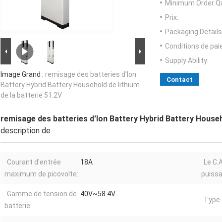
Minimum Order Qu
Prix:
Packaging Details
Conditions de pa
Supply Ability:
Image Grand :
remisage des batteries d'Ion
Contact
Battery Hybrid Battery Household de lithium
de la batterie 51.2V
remisage des batteries d'Ion Battery Hybrid Battery Househo
description de
Courant d'entrée
18A
Le C.A
maximum de picovolte:
puissa
Gamme de tension de
40V~58.4V
Type 
batterie: