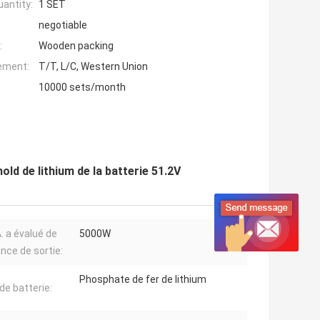
antity:
1 SET
negotiable
:
Wooden packing
iement:
T/T, L/C, Western Union
10000 sets/month
ld de lithium de la batterie 51.2V
. a évalué de
5000W
nce de sortie:
Phosphate de fer de lithium
de batterie: