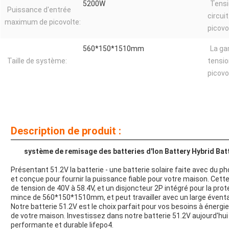
5200W
Tens
Puissance d'entrée
circui
maximum de picovolte:
picovo
560*150*1510mm
La ga
Taille de système:
tensio
picovo
Description de produit :
système de remisage des batteries d'Ion Battery Hybrid Batt
Présentant 51.2V la batterie - une batterie solaire faite avec du ph
et conçue pour fournir la puissance fiable pour votre maison. Cette
de tension de 40V à 58.4V, et un disjoncteur 2P intégré pour la prote
mince de 560*150*1510mm, et peut travailler avec un large éventai
Notre batterie 51.2V est le choix parfait pour vos besoins à énergie
de votre maison. Investissez dans notre batterie 51.2V aujourd'hui 
performante et durable lifepo4.