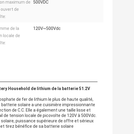
ion maximum de
500VDC
t ouvert de
lte:
mme de la
120V~500Vdc
n locale de
lte:
ery Household de lithium de la batterie 51.2V
osphate de fer de lithium le plus de haute qualité,
 batterie solaire a une cuisinière impressionnante
ction de C.C. Elle a également une taille lisse et
l de tension locale de picovolte de 120V à 500Vdc.
 solaire, puissance supérieure de offre et sérieux
et tirez bénéfice de sa batterie solaire