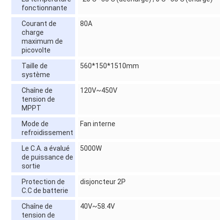
fonctionnante
Courant de
80A
charge
maximum de
picovolte
Taille de
560*150*1510mm
système
Chaîne de
120V~450V
tension de
MPPT
Mode de
Fan interne
refroidissement
Le C.A. a évalué
5000W
de puissance de
sortie
Protection de
disjoncteur 2P
C.C de batterie
Chaîne de
40V~58.4V
tension de