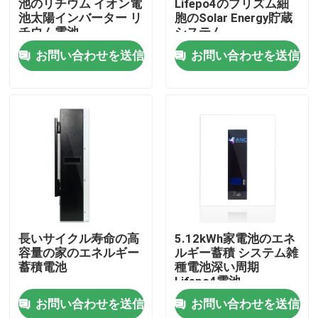
池のリチウム イオン電
Lifepo4のプリズム細
池太陽インバーター リ
胞のSolar Energy貯蔵
チウム電池
システム
会社案内
お問い合わせを送信
お問い合わせを送信
品質管理
お問い合わせ
ニュース
すべての場合
長いサイクル寿命の高
5.12kWh家電池のエネ
容量の家のエネルギー
ルギー蓄積 システム雑
世帯電池の貯蔵
蓄積電池
種電池深い周期
Lifepo4電池
お問い合わせを送信
お問い合わせを送信
住宅用蓄電池システム