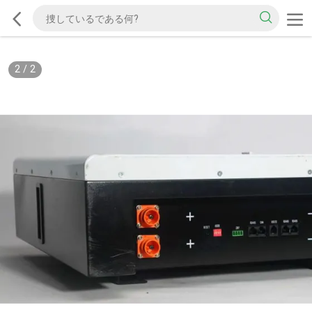
2
/
2