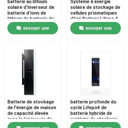
batterie au lithium
Système à énergie
solaire d'inverseur de
solaire de stockage de
batterie d'ions de
cellules prismatiques
Visite d'usine
lithium de batterie de
d'Ion Battery Lifepo 4
51.2V 48V LiFePO4
de lithium
envoyer une
envoyer une
Contrôle de la qualité
demande
demande
Contact
nouvelles
Tous les cas
Batterie de stockage
batterie profonde du
remisage des batteries de ménage
de l'énergie de maison
cycle Lifepo4 de
de capacité élevée
batterie hybride de
avec la longue vie de
système de stockage
cycle
de l'énergie de
Systèmes de stockage de batterie résidentiels
envoyer une
envoyer une