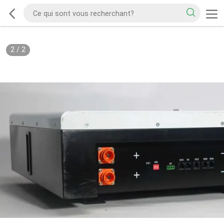
2
/
2