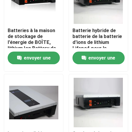
Batteries à la maison
Batterie hybride de
de stockage de
batterie de la batterie
l'énergie de BOÎTE,
d'ions de lithium
lithium Ion Battery de
Lifepo4 pour le
48v 100ah
système de stockage
envoyer une
envoyer une
de l'énergie
demande
demande
Aperçu
Produits
A propos de nous