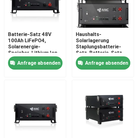
Fabrik Tour
Batterie-Satz 48V
Haushalts-
Qualitätskontrolle
100Ah LiFePO4,
Solarlagerung
Solarenergie-
Staplungsbatterie-
Speicher-Lithium Ion
Satz, Batterie-Satz
Kontakt
Battery
Lifepo4 48v 100ah
Anfrage absenden
Anfrage absenden
Nachrichten
Alle Fälle
Haushaltsbatteriespeicher
Batteriespeichersysteme für Privathaushalte