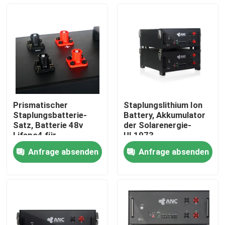
Prismatischer
Staplungslithium Ion
Staplungsbatterie-
Battery, Akkumulator
Satz, Batterie 48v
der Solarenergie-
Lifepo4 für
UL1973
Hauptgebrauch
Anfrage absenden
Anfrage absenden
Startseite
Produkte
Über uns