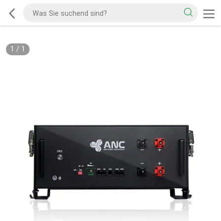
1
/
1