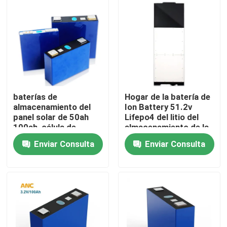
Visita a la fábrica
Control de Calidad
Contacto
baterías de
Hogar de la batería de
almacenamiento del
Ion Battery 51.2v
panel solar de 50ah
Lifepo4 del litio del
noticias
100ah, célula de
almacenamiento de la
batería de los
batería del hogar solar
Enviar Consulta
Enviar Consulta
almacenamientos de
Todos los casos
energía Lifepo4
almacenamiento de la batería del hogar
Sistemas de almacenamiento de baterías residenciale