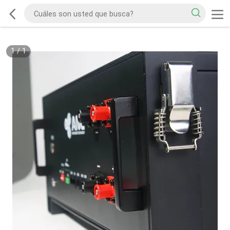
1
/
1