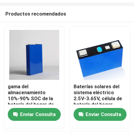
Productos recomendados
gama del
Baterías solares del
almacenamiento
sistema eléctrico
Inicio
10%-90% SOC de la
2.5V-3.65V, célula de
batería del hogar de
batería del hogar
23x140x160m m
Lifepo4
Productos
Enviar Consulta
Enviar Consulta
Sobre nosotros