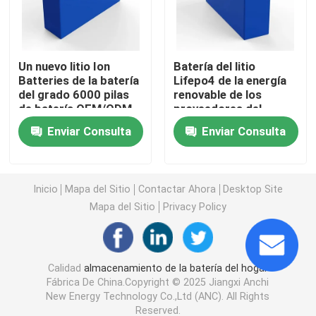
Sistemas comerciales de almacenamiento de baterías
Un nuevo litio Ion
Batería del litio
Batteries de la batería
Lifepo4 de la energía
batería de 48v Lifepo4
del grado 6000 pilas
renovable de los
de batería OEM/ODM
proveedores del
de los ciclos 3.2v
almacenamiento de
batería del carro de golf 48V
Enviar Consulta
Enviar Consulta
55Ah LiFePO4 de las
Global Energy
épocas
Baterías de almacenamiento de energía para el hogar
Inicio
Mapa del Sitio
Contactar Ahora
Desktop Site
Mapa del Sitio
Privacy Policy
Batería de almacenamiento de energía solar
Batería de litio del almacenamiento de energía
Calidad
almacenamiento de la batería del hogar
Fábrica De China.Copyright © 2025 Jiangxi Anchi
New Energy Technology Co.,Ltd (ANC). All Rights
Batería de almacenamiento LiFePO4
Reserved.