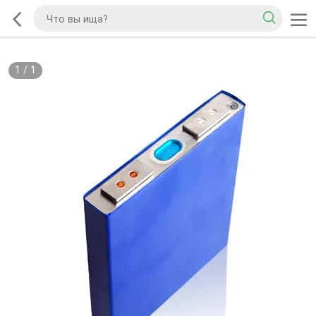
1
/
1