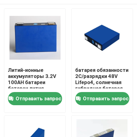
Литий-ионные
батарея обязанности
аккумуляторы 3.2V
2C/разрядки 48V
100AH батареи
Lifepo4, солнечная
батареи лития
гибридная батарея
Lifepo4
лития 200ah
Главная страница
Отправить запрос
Отправить запрос
Продукция
О Компании