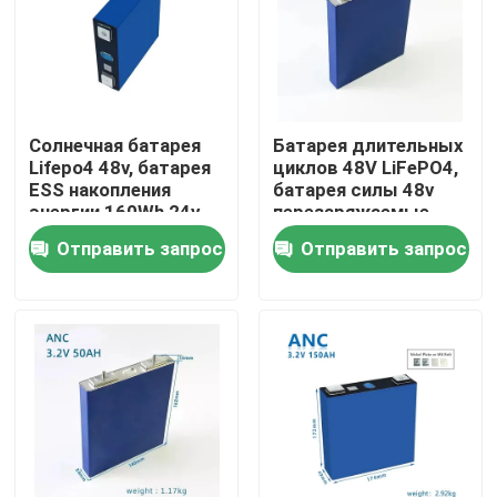
Наша фабрика
контроль качества
Солнечная батарея
Батарея длительных
Lifepo4 48v, батарея
циклов 48V LiFePO4,
ESS накопления
батарея силы 48v
контактные данные
энергии 160Wh 24v
перезаряжаемые
Отправить запрос
Отправить запрос
Новости
Все случаи
хранение батареи домочадца
Жилые аккумуляторные системы хранения