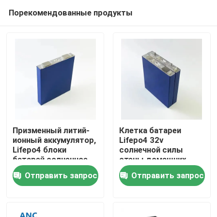
Порекомендованные продукты
Призменный литий-
Клетка батареи
ионный аккумулятор,
Lifepo4 32v
Lifepo4 блоки
солнечной силы
Главная страница
батарей солнечное
стены домашних
3.2v 50ah
систем 10kwh
Отправить запрос
Отправить запрос
призменная 48v
Продукция
300ah
О Компании