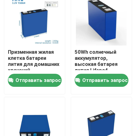
Наша фабрика
контроль качества
Призменная жилая
50Wh солнечный
контактные данные
клетка батареи
аккумулятор,
лития для домашних
высокая батарея
хранений
лития Lifepo4
Новости
эффективности
Отправить запрос
Отправить запрос
разрядки
Все случаи
хранение батареи домочадца
Жилые аккумуляторные системы хранения