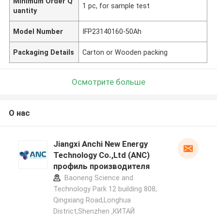
Minimum Order Q
1 pc, for sample test
uantity
Model Number
IFP23140160-50Ah
Packaging Details
Carton or Wooden packing
Осмотрите больше
О нас
Jiangxi Anchi New Energy
Technology Co.,Ltd (ANC)
профиль производителя
Baoneng Science and
Technology Park 12 building 808,
Qingxiang Road,Longhua
District,Shenzhen ,КИТАЙ