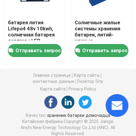
Коммерческие системы хранения аккумуляторов
батарея лития
Солнечные жилые
Lifepo4 48v 10kwh,
системы хранения
солнечная батарея
батареи, литий-
батарея 48v Lifepo4
системы LFP
ионные
хранения
аккумуляторы 24v
Отправить запрос
Отправить запрос
батарея тележки гольфа 48V
Домашние аккумуляторы для хранения энергии
Главная страница
Карта сайта
контактные данные
Desktop Site
Карта сайта
Privacy Policy
Аккумулятор солнечной энергии
Батарея лития накопления энергии
Качество
хранение батареи домочадца
Китайская фабрика.Copyright © 2025 Jiangxi
Anchi New Energy Technology Co.,Ltd (ANC). All
Аккумуляторная батарея LiFePO4
Rights Reserved.